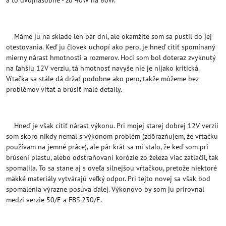
a to dvojnásobne - zo 40W na 80W.
Máme ju na sklade len pár dní, ale okamžite som sa pustil do jej
otestovania. Keď ju človek uchopí ako pero, je hneď cítiť spomínaný
mierny nárast hmotnosti a rozmerov. Hoci som bol doteraz zvyknutý
na ľahšiu 12V verziu, tá hmotnosť navyše nie je nijako kritická.
Vŕtačka sa stále dá držať podobne ako pero, takže môžeme bez
problémov vŕtať a brúsiť malé detaily.
Hneď je však cítiť nárast výkonu. Pri mojej starej dobrej 12V verzii
som skoro nikdy nemal s výkonom problém (zdôrazňujem, že vŕtačku
používam na jemné práce), ale pár krát sa mi stalo, že keď som pri
brúsení plastu, alebo odstraňovaní korózie zo železa viac zatlačil, tak
spomalila. To sa stane aj s oveľa silnejšou vŕtačkou, pretože niektoré
mäkké materiály vytvárajú veľký odpor. Pri tejto novej sa však bod
spomalenia výrazne posúva ďalej. Výkonovo by som ju prirovnal
medzi verzie 50/E a FBS 230/E.