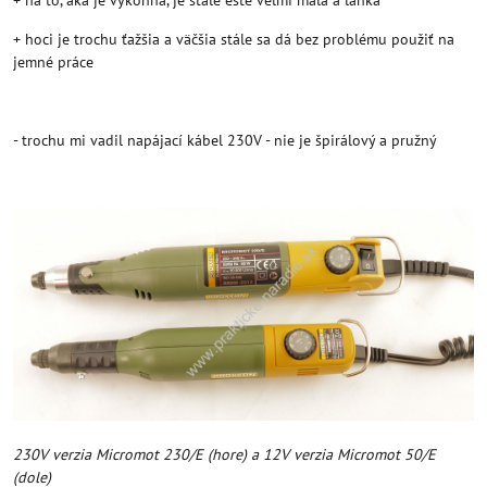
+ na to, aká je výkonná, je stále ešte veľmi malá a ľahká
+ hoci je trochu ťažšia a väčšia stále sa dá bez problému použiť na
jemné práce
- trochu mi vadil napájací kábel 230V - nie je špirálový a pružný
230V verzia Micromot 230/E (hore) a 12V verzia Micromot 50/E
(dole)