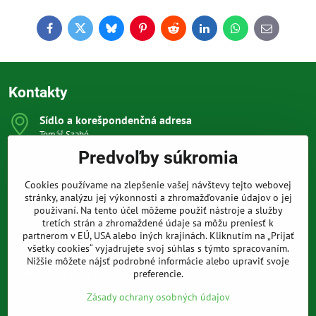
Facebook
Twitter
Bluesky
Pinterest
Reddit
LinkedIn
WhatsApp
E-
mail
Kontakty
Sídlo a korešpondenčná adresa
Tomáš Szabó
Osuského 1
Predvoľby súkromia
851 03 Bratislava
Sme internetový obchod, nemáme kamennú predajňu.
Cookies používame na zlepšenie vašej návštevy tejto webovej
0903 709 305
stránky, analýzu jej výkonnosti a zhromažďovanie údajov o jej
(08:00 - 20:00 vrátane víkendov a sviatkov)
používaní. Na tento účel môžeme použiť nástroje a služby
tretích strán a zhromaždené údaje sa môžu preniesť k
info​@prakticke-naradie​.sk
partnerom v EÚ, USA alebo iných krajinách. Kliknutím na „Prijať
všetky cookies“ vyjadrujete svoj súhlas s týmto spracovaním.
Nižšie môžete nájsť podrobné informácie alebo upraviť svoje
Všetko k nákupu
preferencie.
Zásady ochrany osobných údajov