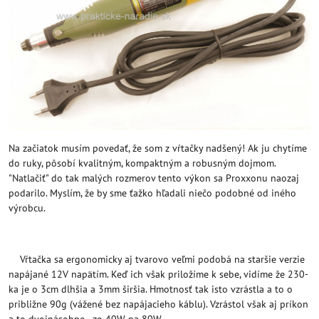
Na začiatok musím povedať, že som z vŕtačky nadšený! Ak ju chytíme
do ruky, pôsobí kvalitným, kompaktným a robusným dojmom.
"Natlačiť" do tak malých rozmerov tento výkon sa Proxxonu naozaj
podarilo. Myslím, že by sme ťažko hľadali niečo podobné od iného
výrobcu.
Vŕtačka sa ergonomicky aj tvarovo veľmi podobá na staršie verzie
napájané 12V napätím. Keď ich však priložíme k sebe, vidíme že 230-
ka je o 3cm dlhšia a 3mm širšia. Hmotnosť tak isto vzrástla a to o
približne 90g (vážené bez napájacieho káblu). Vzrástol však aj príkon