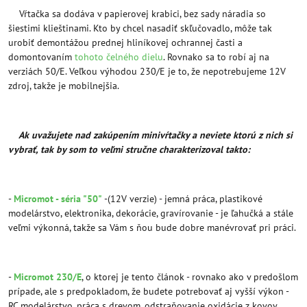
Vŕtačka sa dodáva v papierovej krabici, bez sady náradia so
šiestimi klieštinami. Kto by chcel nasadiť skľučovadlo, môže tak
urobiť demontážou prednej hliníkovej ochrannej časti a
domontovaním
tohoto čelného dielu
. Rovnako sa to robí aj na
verziách 50/E. Veľkou výhodou 230/E je to, že nepotrebujeme 12V
zdroj, takže je mobilnejšia.
Ak uvažujete nad zakúpením minivŕtačky a neviete ktorú z nich si
vybrať, tak by som to veľmi stručne charakterizoval takto:
-
Micromot - séria "50"
-(12V verzie) - jemná práca, plastikové
modelárstvo, elektronika, dekorácie, gravírovanie - je ľahučká a stále
veľmi výkonná, takže sa Vám s ňou bude dobre manévrovať pri práci.
-
Micromot 230/E
, o ktorej je tento článok - rovnako ako v predošlom
prípade, ale s predpokladom, že budete potrebovať aj vyšší výkon -
RC modelárstvo, práca s drevom, odstraňovanie oxidácie z kovov,