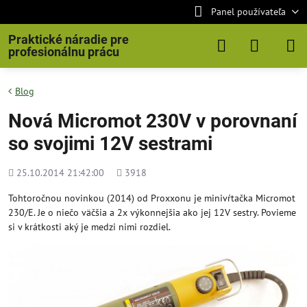
Panel používateľa
Praktické náradie pre
profesionálnu prácu
Blog
Nová Micromot 230V v porovnaní
so svojimi 12V sestrami
Pridané
Počet
25.10.2014 21:42:00
3918
zobrazení
Tohtoročnou novinkou (2014) od Proxxonu je minivŕtačka Micromot
230/E. Je o niečo väčšia a 2x výkonnejšia ako jej 12V sestry. Povieme
si v krátkosti aký je medzi nimi rozdiel.