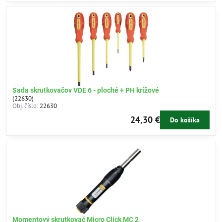
Sada skrutkovačov VDE 6 - ploché + PH krížové
(22630)
Obj. číslo:
22630
24,30 €
Do košíka
Momentový skrutkovač Micro Click MC 2