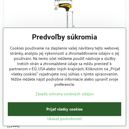
Predvoľby súkromia
"L" skrutkovač TORX 9
Cookies používame na zlepšenie vašej návštevy tejto webovej
(22442)
Obj. číslo:
22442
stránky, analýzu jej výkonnosti a zhromažďovanie údajov o jej
používaní. Na tento účel môžeme použiť nástroje a služby
4,10 €
Do košíka
tretích strán a zhromaždené údaje sa môžu preniesť k
partnerom v EÚ, USA alebo iných krajinách. Kliknutím na „Prijať
všetky cookies“ vyjadrujete svoj súhlas s týmto spracovaním.
Nižšie môžete nájsť podrobné informácie alebo upraviť svoje
preferencie.
Zásady ochrany osobných údajov
Prijať všetky cookies
Ukázať podrobnosti
"L" skrutkovač TORX 10
(22444)