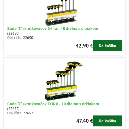
Sada "L" skrutkovačov 6-hran - 8 dielna s držiakom
(22650)
Obj. číslo:
22650
42,90 €
Do košíka
Sada "L" skrutkovačov TORX - 10 dielna s držiakom
(22652)
Obj. číslo:
22652
47,40 €
Do košíka