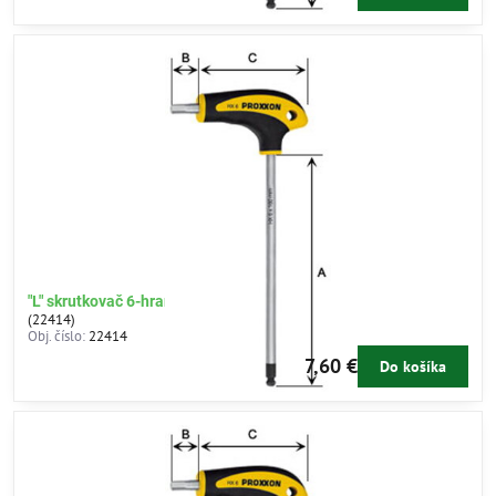
"L" skrutkovač 6-hran 7mm
(22414)
Obj. číslo:
22414
7,60 €
Do košíka