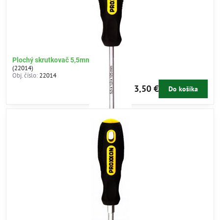
Plochý skrutkovač 5,5mm
(22014)
Obj. číslo:
22014
3,50 €
Do košíka