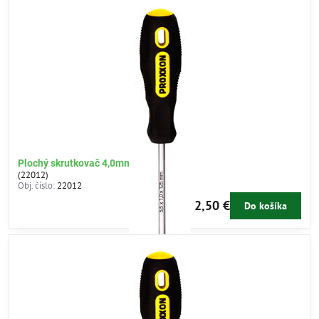
Plochý skrutkovač 4,0mm
(22012)
Obj. číslo:
22012
2,50 €
Do košíka