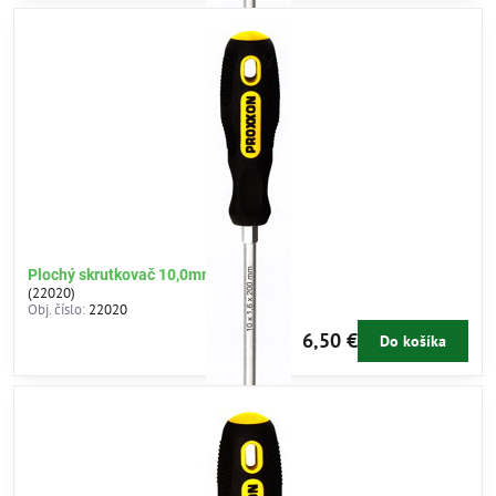
Plochý skrutkovač 10,0mm
(22020)
Obj. číslo:
22020
6,50 €
Do košíka