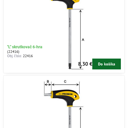
"L" skrutkovač 6-hran 8mm
(22416)
Obj. číslo:
22416
8,30 €
Do košíka