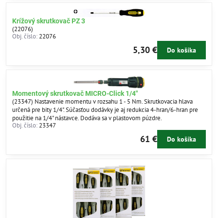
Krížový skrutkovač PZ 3
(22076)
Obj. číslo:
22076
5,30 €
Do košíka
Momentový skrutkovač MICRO-Click 1/4"
(23347) Nastavenie momentu v rozsahu 1 - 5 Nm. Skrutkovacia hlava
určená pre bity 1/4". Súčasťou dodávky je aj redukcia 4-hran/6-hran pre
použitie na 1/4" nástavce. Dodáva sa v plastovom púzdre.
Obj. číslo:
23347
61 €
Do košíka