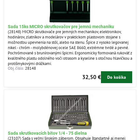
Sada 15ks MICRO skrutkovačov pre jemnú mechaniku
(28148) MICRO skrutkovače pre jemných mechanikov, elektronikov,
hodinárov, zlatníkov a modelárov v praktickom plastovom stojane s
možnosťou upevnenia na stôl, alebo na stenu. Špice z vysoko legovanej
nikel - chróm - molybdénovej ocele SAE 8660, extrémne tvrdé a pevné.
Pochrómované s brunírovanými špicmi. Ergonomicky formovaná rukoväť z
kvalitného plastu odolného voči otrasom a kyseline s otočnou hlavičkou a
protišmykovými drážkami.
Obj. číslo:
28148
32,50 €
Do košíka
Sada skrutkovacích bitov 1/4 - 75 dielna
(23107) Sada s veľmi širokým záberom. Obsahuje štandartné aj menej