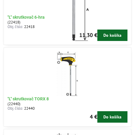
"L" skrutkovač 6-hran 10mm
(22418)
Obj. číslo:
22418
11,30 €
Do košíka
"L" skrutkovač TORX 8
(22440)
Obj. číslo:
22440
4 €
Do košíka