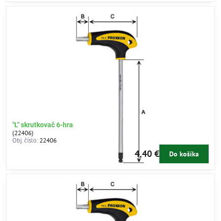
"L" skrutkovač 6-hran 3mm
(22406)
Obj. číslo:
22406
4,40 €
Do košíka