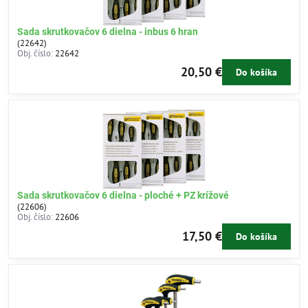
Sada skrutkovačov 6 dielna - inbus 6 hran
(22642)
Obj. číslo:
22642
20,50 €
Do košíka
Sada skrutkovačov 6 dielna - ploché + PZ krížové
(22606)
Obj. číslo:
22606
17,50 €
Do košíka