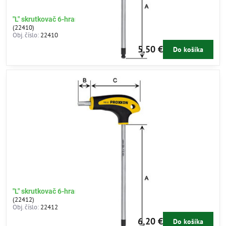
"L" skrutkovač 6-hran 5mm
(22410)
Obj. číslo:
22410
5,50 €
Do košíka
"L" skrutkovač 6-hran 6mm
(22412)
Obj. číslo:
22412
6,20 €
Do košíka