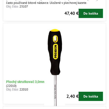
často používané bitové nástavce. Uložené v plechovej kazete.
Obj. číslo:
23107
47,40 €
Do košíka
Plochý skrutkovač 3,0mm
(22010)
Obj. číslo:
22010
2,40 €
Do košíka