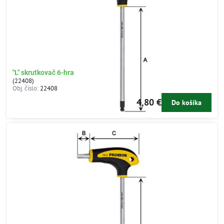
"L" skrutkovač 6-hran 4mm
(22408)
Obj. číslo:
22408
4,80 €
Do košíka