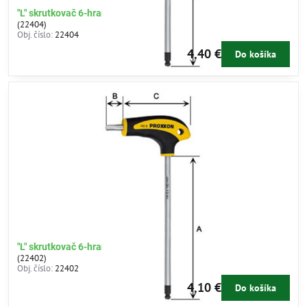
"L" skrutkovač 6-hran 2,5mm
(22404)
Obj. číslo:
22404
4,40 €
Do košíka
"L" skrutkovač 6-hran 2mm
(22402)
Obj. číslo:
22402
4,10 €
Do košíka