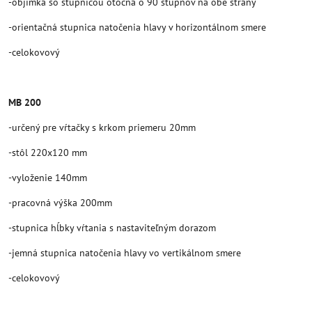
-objímka so stupnicou otočná o 90 stupňov na obe strany
-orientačná stupnica natočenia hlavy v horizontálnom smere
-celokovový
MB 200
-určený pre vŕtačky s krkom priemeru 20mm
-stôl 220x120 mm
-vyloženie 140mm
-pracovná výška 200mm
-stupnica hĺbky vŕtania s nastaviteľným dorazom
-jemná stupnica natočenia hlavy vo vertikálnom smere
-celokovový