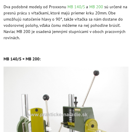
Dva podobné modely od Proxxonu
MB 140/S
a
MB 200
sú určené na
presnú prácu s vŕtačkami, ktoré majú priemer krku 20mm. Obe
umožňujú natočenie hlavy o 90°, takže vŕtačka sa nám dostane do
vodorovnej polohy, vďaka čomu môžeme na nej pohodlne brúsiť.
Naviac MB 200 je osadená jemnými stupnicami v oboch pracovných
rovinách.
MB 140/S + MB 200: