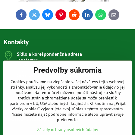
Facebook
Twitter
Bluesky
Pinterest
Reddit
LinkedIn
WhatsApp
E-
mail
Kontakty
Sídlo a korešpondenčná adresa
Tomáš Szabó
Osuského 1
Predvoľby súkromia
851 03 Bratislava
Sme internetový obchod, nemáme kamennú predajňu.
Cookies používame na zlepšenie vašej návštevy tejto webovej
0903 709 305
stránky, analýzu jej výkonnosti a zhromažďovanie údajov o jej
(08:00 - 20:00 vrátane víkendov a sviatkov)
používaní. Na tento účel môžeme použiť nástroje a služby
tretích strán a zhromaždené údaje sa môžu preniesť k
info​@prakticke-naradie​.sk
partnerom v EÚ, USA alebo iných krajinách. Kliknutím na „Prijať
všetky cookies“ vyjadrujete svoj súhlas s týmto spracovaním.
Nižšie môžete nájsť podrobné informácie alebo upraviť svoje
Všetko k nákupu
preferencie.
Zásady ochrany osobných údajov