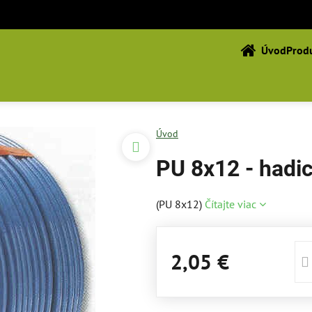
Úvod
Produ
Úvod
PU 8x12 - hadi
(PU 8x12)
Čítajte viac
2,05 €