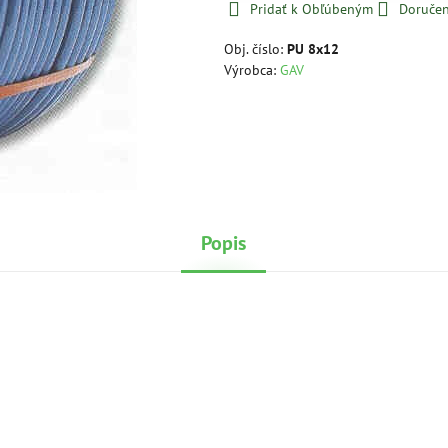
Pridať k Obľúbeným
Doručen
Obj. číslo:
PU 8x12
Výrobca:
GAV
Popis