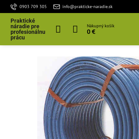
0903 709 305
info@prakticke-naradie.sk
Praktické
náradie pre
Nákupný košík
0 €
profesionálnu
prácu