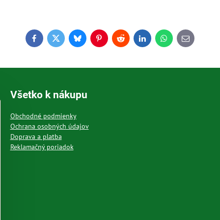
Facebook
Twitter
Bluesky
Pinterest
Reddit
LinkedIn
WhatsApp
E-
mail
Všetko k nákupu
Obchodné podmienky
Ochrana osobných údajov
Doprava a platba
Reklamačný poriadok