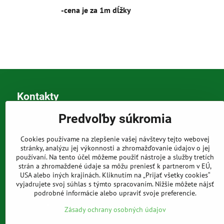
-cena je za 1m dĺžky
Kontakty
Predvoľby súkromia
Sídlo a korešpondenčná adresa
Tomáš Szabó
Osuského 1
Cookies používame na zlepšenie vašej návštevy tejto webovej
851 03 Bratislava
stránky, analýzu jej výkonnosti a zhromažďovanie údajov o jej
Sme internetový obchod, nemáme kamennú predajňu.
používaní. Na tento účel môžeme použiť nástroje a služby tretích
strán a zhromaždené údaje sa môžu preniesť k partnerom v EÚ,
0903 709 305
USA alebo iných krajinách. Kliknutím na „Prijať všetky cookies“
vyjadrujete svoj súhlas s týmto spracovaním. Nižšie môžete nájsť
(08:00 - 20:00 vrátane víkendov a sviatkov)
podrobné informácie alebo upraviť svoje preferencie.
info​@prakticke-naradie​.sk
Zásady ochrany osobných údajov