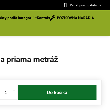
Panel používateľa
kty podľa kategórií
Kontakt
POŽIČOVŇA NÁRADIA
ca priama metráž
Do košíka