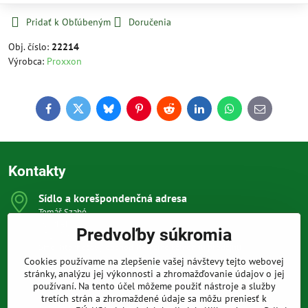
Pridať k Obľúbeným
Doručenia
Obj. číslo:
22214
Výrobca:
Proxxon
Facebook
Twitter
Bluesky
Pinterest
Reddit
LinkedIn
WhatsApp
E-
mail
Kontakty
Sídlo a korešpondenčná adresa
Tomáš Szabó
Osuského 1
Predvoľby súkromia
851 03 Bratislava
Sme internetový obchod, nemáme kamennú predajňu.
Cookies používame na zlepšenie vašej návštevy tejto webovej
0903 709 305
stránky, analýzu jej výkonnosti a zhromažďovanie údajov o jej
(08:00 - 20:00 vrátane víkendov a sviatkov)
používaní. Na tento účel môžeme použiť nástroje a služby
tretích strán a zhromaždené údaje sa môžu preniesť k
info​@prakticke-naradie​.sk