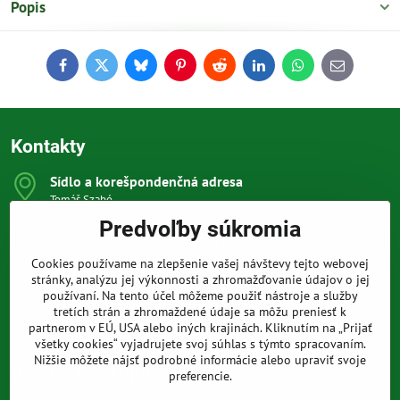
Popis
Facebook
Twitter
Bluesky
Pinterest
Reddit
LinkedIn
WhatsApp
E-
mail
Kontakty
Sídlo a korešpondenčná adresa
Tomáš Szabó
Osuského 1
Predvoľby súkromia
851 03 Bratislava
Sme internetový obchod, nemáme kamennú predajňu.
Cookies používame na zlepšenie vašej návštevy tejto webovej
0903 709 305
stránky, analýzu jej výkonnosti a zhromažďovanie údajov o jej
(08:00 - 20:00 vrátane víkendov a sviatkov)
používaní. Na tento účel môžeme použiť nástroje a služby
tretích strán a zhromaždené údaje sa môžu preniesť k
info​@prakticke-naradie​.sk
partnerom v EÚ, USA alebo iných krajinách. Kliknutím na „Prijať
všetky cookies“ vyjadrujete svoj súhlas s týmto spracovaním.
Nižšie môžete nájsť podrobné informácie alebo upraviť svoje
Všetko k nákupu
preferencie.