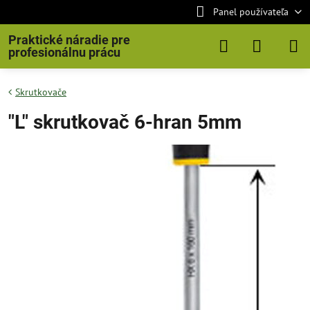
Panel používateľa
Praktické náradie pre
profesionálnu prácu
Skrutkovače
"L" skrutkovač 6-hran 5mm