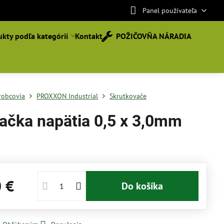
Panel používateľa
kty podľa kategórií
Kontakt
POŽIČOVŇA NÁRADIA
robcovia
PROXXON Industrial
Skrutkovače
ačka napätia 0,5 x 3,0mm
0 €
Do košíka