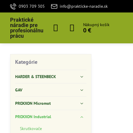
0903 709 305
info@prakticke-naradie.sk
Praktické
náradie pre
Nákupný košík
0 €
profesionálnu
prácu
Kategórie
HARDER & STEENBECK
GAV
PROXXON Micromot
PROXXON Industrial
Skrutkovače