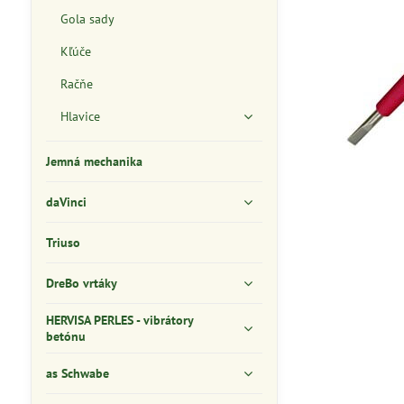
Gola sady
Kľúče
Račňe
Hlavice
Jemná mechanika
daVinci
Triuso
DreBo vrtáky
HERVISA PERLES - vibrátory
betónu
as Schwabe