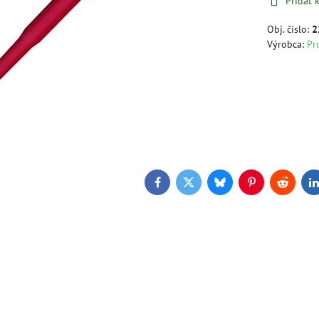
Pridať
Obj. číslo:
2
Výrobca:
Pr
Facebook
Twitter
Bluesky
Pinterest
Reddit
L