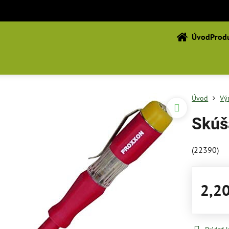
Úvod
Produ
Úvod
Vý
Skúš
(22390)
2,2