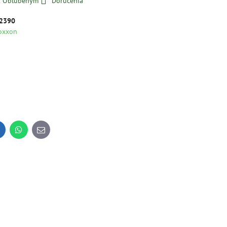
 k Obľúbeným
Doručenia
2390
oxxon
inkedIn
WhatsApp
E-
mail