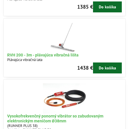
1385 €
Do košíka
RVH 200 - 3m - plávajúca vibračná lišta
Plávajúca vibračná lata
1438 €
Do košíka
Vysokofrekvenčný ponorný vibrátor so zabudovaným
elektronickým meničom Ø38mm
(RUNNER PLUS 38)