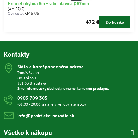
Hriadeľ ohybná 5m + vibr. hlavica Ø57mm
(AM 57/5)
Obj. číslo:
AM 57/5
472 €
Do košíka
Kontakty
Sídlo a korešpondenčná adresa
Tomáš Szabó
Osuského 1
851 03 Bratislava
Sme internetový obchod, nemáme kamennú predajňu.
0903 709 305
(08:00 - 20:00 vrátane víkendov a sviatkov)
info​@prakticke-naradie​.sk
Všetko k nákupu