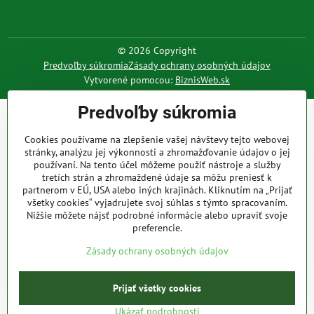
©
2026
Copyright
Predvoľby súkromia
Zásady ochrany osobných údajov
Vytvorené pomocou:
BiznisWeb.sk
Predvoľby súkromia
Cookies používame na zlepšenie vašej návštevy tejto webovej
stránky, analýzu jej výkonnosti a zhromažďovanie údajov o jej
používaní. Na tento účel môžeme použiť nástroje a služby
tretích strán a zhromaždené údaje sa môžu preniesť k
partnerom v EÚ, USA alebo iných krajinách. Kliknutím na „Prijať
všetky cookies“ vyjadrujete svoj súhlas s týmto spracovaním.
Nižšie môžete nájsť podrobné informácie alebo upraviť svoje
preferencie.
Zásady ochrany osobných údajov
Prijať všetky cookies
Ukázať podrobnosti