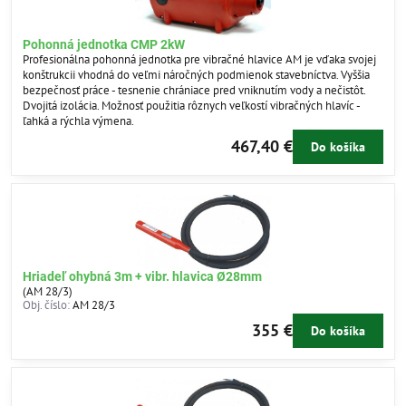
Pohonná jednotka CMP 2kW
Profesionálna pohonná jednotka pre vibračné hlavice AM je vďaka svojej
konštrukcii vhodná do veľmi náročných podmienok stavebníctva. Vyššia
bezpečnosť práce - tesnenie chrániace pred vniknutím vody a nečistôt.
Dvojitá izolácia. Možnosť použitia rôznych veľkostí vibračných hlavíc -
ľahká a rýchla výmena.
467,40 €
Do košíka
Hriadeľ ohybná 3m + vibr. hlavica Ø28mm
(AM 28/3)
Obj. číslo:
AM 28/3
355 €
Do košíka