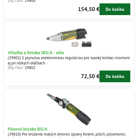
Obj. číslo:
29800
154,50 €
Do košíka
Vŕtačka a brúska IBS/A - sólo
(29802) S plynulou elektronickou reguláciou pre vysoký krútiaci moment
aj pri nízkych otáčkach.
Obj. číslo:
29802
72,50 €
Do košíka
Pásová brúska BS/A
(29810) Pre brúsenie malých otvorov, úpravy foriem, plôch, polomerov,