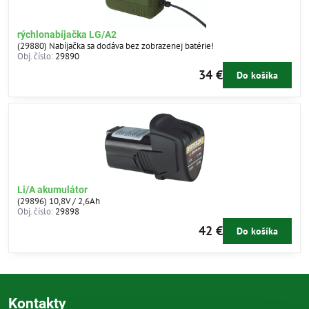
rýchlonabíjačka LG/A2
(29880) Nabíjačka sa dodáva bez zobrazenej batérie!
Obj. číslo:
29890
34 €
Do košíka
Li/A akumulátor
(29896) 10,8V / 2,6Ah
Obj. číslo:
29898
42 €
Do košíka
Kontakty