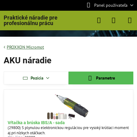
Panel používateľa
Praktické náradie pre
profesionálnu prácu
PROXXON Micromot
AKU náradie
Pozícia
Parametre
Vŕtačka a brúska IBS/A - sada
(29800) S plynulou elektronickou reguláciou pre vysoký krútiaci moment
aj pri nízkych otáčkach.