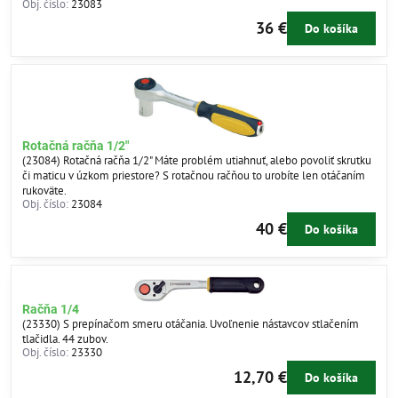
Obj. číslo:
23083
36 €
Do košíka
Rotačná račňa 1/2"
(23084) Rotačná račňa 1/2" Máte problém utiahnuť, alebo povoliť skrutku
či maticu v úzkom priestore? S rotačnou račňou to urobíte len otáčaním
rukoväte.
Obj. číslo:
23084
40 €
Do košíka
Račňa 1/4
(23330) S prepínačom smeru otáčania. Uvoľnenie nástavcov stlačením
tlačidla. 44 zubov.
Obj. číslo:
23330
12,70 €
Do košíka