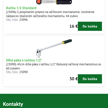
Račňa 1/2 Standard
(23096) S prepínaním priamo na račňovom mechanizme. Uvoľnenie
nástavcov stlačením račňového mechanizmu. 44 zubov.
Obj. číslo:
23096
16 €
Do košíka
Dlhá páka s račňou 1/2"
(23090) 43cm dlhá páka s račňou 1/2". Robusný račňový mechanizmus so
60 zubami.
Obj. číslo:
23090
30 €
Do košíka
Kontakty