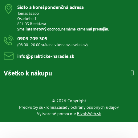
Sídlo a korešpondenčná adresa
Tomáš Szabó
Osuského 1
851 03 Bratislava
Sme internetový obchod, nemáme kamennú predajňu.
0903 709 305
(08:00 - 20:00 vrátane víkendov a sviatkov)
info​@prakticke-naradie​.sk
Všetko k nákupu
©
2026
Copyright
Predvoľby súkromia
Zásady ochrany osobných údajov
Vytvorené pomocou:
BiznisWeb.sk