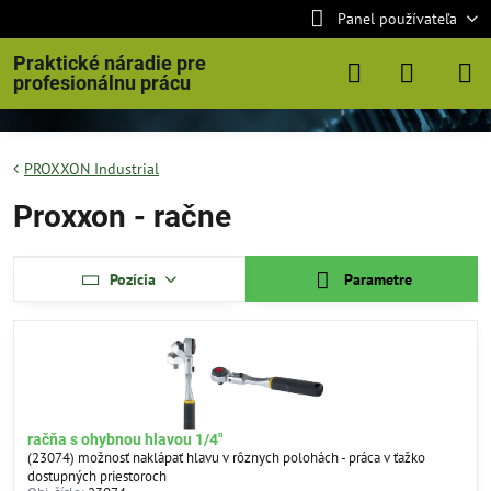
Panel používateľa
Praktické náradie pre
profesionálnu prácu
PROXXON Industrial
Proxxon - račne
Pozícia
Parametre
račňa s ohybnou hlavou 1/4"
(23074) možnosť naklápať hlavu v rôznych polohách - práca v ťažko
dostupných priestoroch