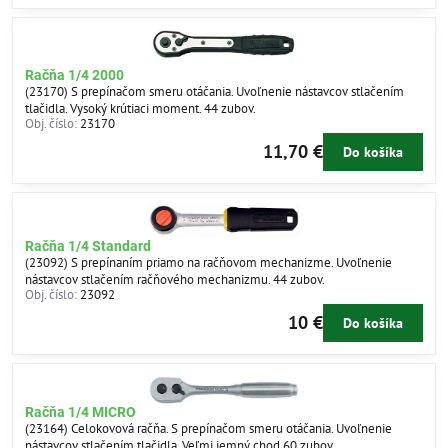
Račňa 1/4 2000
(23170) S prepínačom smeru otáčania. Uvoľnenie nástavcov stlačením
tlačidla. Vysoký krútiaci moment. 44 zubov.
Obj. číslo:
23170
11,70 €
Do košíka
Račňa 1/4 Standard
(23092) S prepínaním priamo na račňovom mechanizme. Uvoľnenie
nástavcov stlačením račňového mechanizmu. 44 zubov.
Obj. číslo:
23092
10 €
Do košíka
Račňa 1/4 MICRO
(23164) Celokovová račňa. S prepínačom smeru otáčania. Uvoľnenie
nástavcov stlačením tlačidla. Veľmi jemný chod 60 zubov.