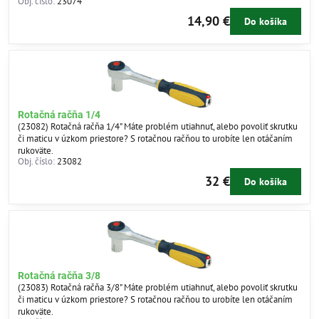
Obj. číslo:
23074
14,90 €
Do košíka
Rotačná račňa 1/4
(23082) Rotačná račňa 1/4" Máte problém utiahnuť, alebo povoliť skrutku
či maticu v úzkom priestore? S rotačnou račňou to urobíte len otáčaním
rukoväte.
Obj. číslo:
23082
32 €
Do košíka
Rotačná račňa 3/8
(23083) Rotačná račňa 3/8" Máte problém utiahnuť, alebo povoliť skrutku
či maticu v úzkom priestore? S rotačnou račňou to urobíte len otáčaním
rukoväte.