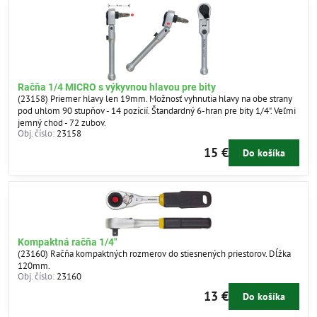
Račňa 1/4 MICRO s výkyvnou hlavou pre bity
(23158) Priemer hlavy len 19mm. Možnosť vyhnutia hlavy na obe strany
pod uhlom 90 stupňov - 14 pozícií. Štandardný 6-hran pre bity 1/4". Veľmi
jemný chod - 72 zubov.
Obj. číslo:
23158
15 €
Do košíka
Kompaktná račňa 1/4"
(23160) Račňa kompaktných rozmerov do stiesnených priestorov. Dĺžka
120mm.
Obj. číslo:
23160
13 €
Do košíka