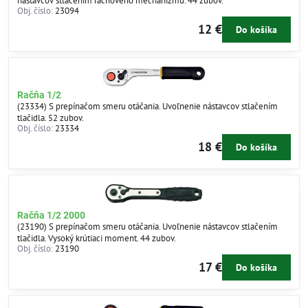
nástavcov stlačením račňového mechanizmu. 44 zubov.
Obj. číslo:
23094
12 €
Do košíka
Račňa 1/2
(23334) S prepínačom smeru otáčania. Uvoľnenie nástavcov stlačením
tlačidla. 52 zubov.
Obj. číslo:
23334
18 €
Do košíka
Račňa 1/2 2000
(23190) S prepínačom smeru otáčania. Uvoľnenie nástavcov stlačením
tlačidla. Vysoký krútiaci moment. 44 zubov.
Obj. číslo:
23190
17 €
Do košíka