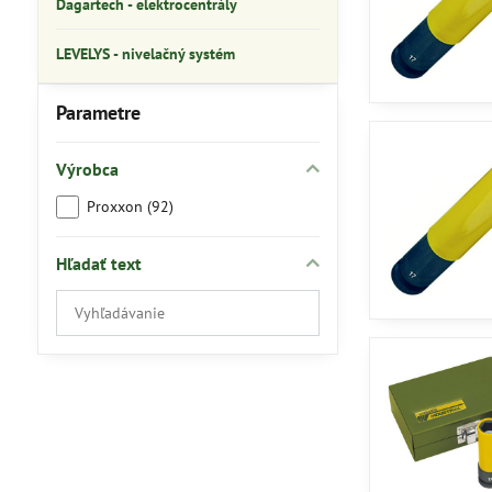
Dagartech - elektrocentrály
LEVELYS - nivelačný systém
Parametre
Výrobca
Proxxon (92)
Hľadať text
Prehľadať
výsledky
filtra
fulltextom