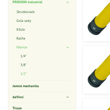
PROXXON Industrial
Skrutkovače
Gola sady
Kľúče
Račňe
Hlavice
1/4"
3/8"
1/2"
Jemná mechanika
daVinci
Triuso