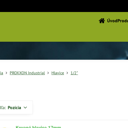
Úvod
Produ
ia
PROXXON Industrial
Hlavice
1/2"
dľa:
Pozícia
Kovaná hlavica 17mm