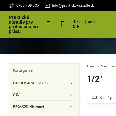
0903 709 305
info@prakticke-naradie.sk
Praktické
náradie pre
Nákupný košík
0 €
profesionálnu
prácu
Úvod
Výrobcov
Kategórie
1/2"
HARDER & STEENBECK
GAV
Radiť po
PROXXON Micromot