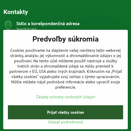
Kontakty
Sídlo a korešpondenčná adresa
Tomáš Szabó
Osuského 1
Predvoľby súkromia
851 03 Bratislava
Sme internetový obchod, nemáme kamennú predajňu.
Cookies používame na zlepšenie vašej návštevy tejto webovej
0903 709 305
stránky, analýzu jej výkonnosti a zhromažďovanie údajov o jej
(08:00 - 20:00 vrátane víkendov a sviatkov)
používaní. Na tento účel môžeme použiť nástroje a služby
tretích strán a zhromaždené údaje sa môžu preniesť k
info​@prakticke-naradie​.sk
partnerom v EÚ, USA alebo iných krajinách. Kliknutím na „Prijať
všetky cookies“ vyjadrujete svoj súhlas s týmto spracovaním.
Nižšie môžete nájsť podrobné informácie alebo upraviť svoje
Všetko k nákupu
preferencie.
Zásady ochrany osobných údajov
Prijať všetky cookies
©
2026
Copyright
Predvoľby súkromia
Zásady ochrany osobných údajov
Ukázať podrobnosti
Vytvorené pomocou:
BiznisWeb.sk