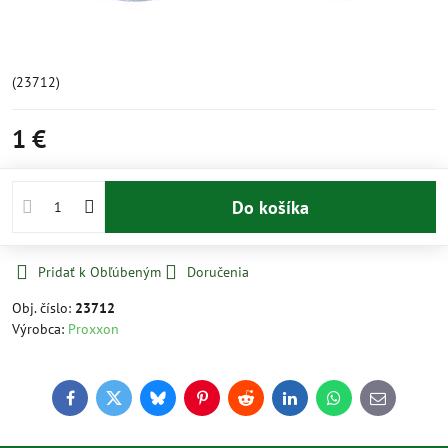
(23712)
1 €
Do košíka
Pridať k Obľúbeným
Doručenia
Obj. číslo:
23712
Výrobca:
Proxxon
Facebook
Twitter
Bluesky
Pinterest
Reddit
LinkedIn
WhatsApp
E-
mail