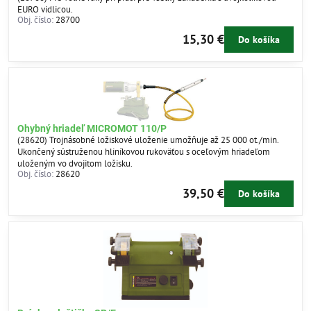
EURO vidlicou.
Obj. číslo:
28700
15,30 €
Do košíka
Ohybný hriadeľ MICROMOT 110/P
(28620) Trojnásobné ložiskové uloženie umožňuje až 25 000 ot./min.
Ukončený sústruženou hliníkovou rukoväťou s oceľovým hriadeľom
uloženým vo dvojitom ložisku.
Obj. číslo:
28620
39,50 €
Do košíka