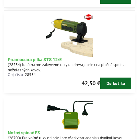
Priamočiara pílka STS 12/E
(28534) Ideálna pre zakryvené rezy do dreva, dosiek na plošné spoje a
neželezných kovov.
Obj. číslo:
28534
42,50 €
Do košíka
Nožný spínač FS
(28700) Pre voľné ruky pri práci pre všetky zariadenia s dvojkolíkovou