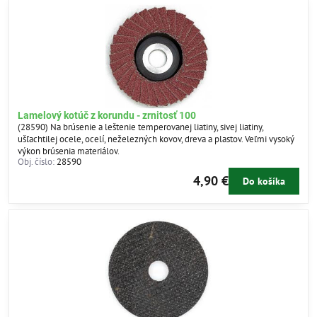
Lamelový kotúč z korundu - zrnitosť 100
(28590) Na brúsenie a leštenie temperovanej liatiny, sivej liatiny,
ušľachtilej ocele, ocelí, neželezných kovov, dreva a plastov. Veľmi vysoký
výkon brúsenia materiálov.
Obj. číslo:
28590
4,90 €
Do košíka