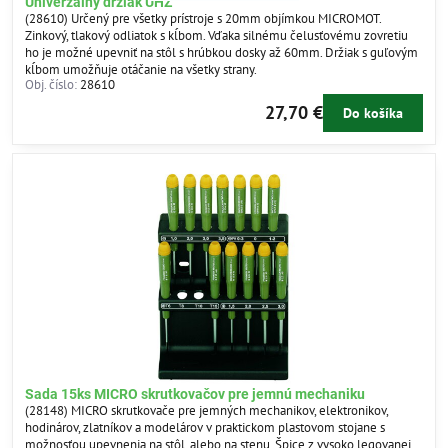
Univerzálny držiak UHZ
(28610) Určený pre všetky prístroje s 20mm objímkou MICROMOT.
Zinkový, tlakový odliatok s kĺbom. Vďaka silnému čelusťovému zovretiu
ho je možné upevniť na stôl s hrúbkou dosky až 60mm. Držiak s guľovým
kĺbom umožňuje otáčanie na všetky strany.
Obj. číslo:
28610
27,70 €
Do košíka
Sada 15ks MICRO skrutkovačov pre jemnú mechaniku
(28148) MICRO skrutkovače pre jemných mechanikov, elektronikov,
hodinárov, zlatníkov a modelárov v praktickom plastovom stojane s
možnosťou upevnenia na stôl, alebo na stenu. Špice z vysoko legovanej