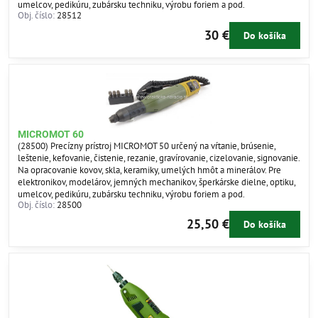
umelcov, pedikúru, zubársku techniku, výrobu foriem a pod.
Obj. číslo:
28512
30 €
Do košíka
MICROMOT 60
(28500) Precízny prístroj MICROMOT 50 určený na vŕtanie, brúsenie,
leštenie, kefovanie, čistenie, rezanie, gravírovanie, cizelovanie, signovanie.
Na opracovanie kovov, skla, keramiky, umelých hmôt a minerálov. Pre
elektronikov, modelárov, jemných mechanikov, šperkárske dielne, optiku,
umelcov, pedikúru, zubársku techniku, výrobu foriem a pod.
Obj. číslo:
28500
25,50 €
Do košíka