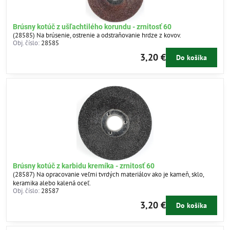
Brúsny kotúč z ušľachtilého korundu - zrnitosť 60
(28585) Na brúsenie, ostrenie a odstraňovanie hrdze z kovov.
Obj. číslo:
28585
3,20 €
Do košíka
Brúsny kotúč z karbidu kremíka - zrnitosť 60
(28587) Na opracovanie veľmi tvrdých materiálov ako je kameň, sklo,
keramika alebo kalená oceľ.
Obj. číslo:
28587
3,20 €
Do košíka