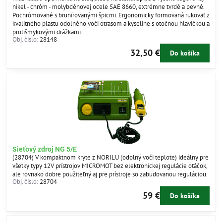
nikel - chróm - molybdénovej ocele SAE 8660, extrémne tvrdé a pevné.
Pochrómované s brunírovanými špicmi. Ergonomicky formovaná rukoväť z
kvalitného plastu odolného voči otrasom a kyseline s otočnou hlavičkou a
protišmykovými drážkami.
Obj. číslo:
28148
32,50 €
Do košíka
Sieťový zdroj NG 5/E
(28704) V kompaktnom kryte z NORILU (odolný voči teplote) ideálny pre
všetky typy 12V prístrojov MICROMOT bez elektronickej regulácie otáčok,
ale rovnako dobre použiteľný aj pre prístroje so zabudovanou reguláciou.
Obj. číslo:
28704
59 €
Do košíka