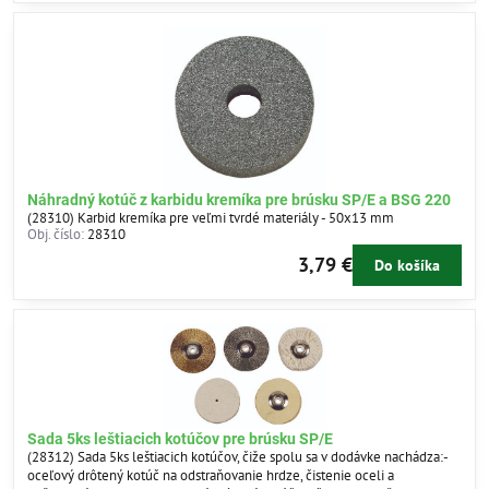
Náhradný kotúč z karbidu kremíka pre brúsku SP/E a BSG 220
(28310) Karbid kremíka pre veľmi tvrdé materiály - 50x13 mm
Obj. číslo:
28310
3,79 €
Do košíka
Sada 5ks leštiacich kotúčov pre brúsku SP/E
(28312) Sada 5ks leštiacich kotúčov, čiže spolu sa v dodávke nachádza:-
oceľový drôtený kotúč na odstraňovanie hrdze, čistenie oceli a