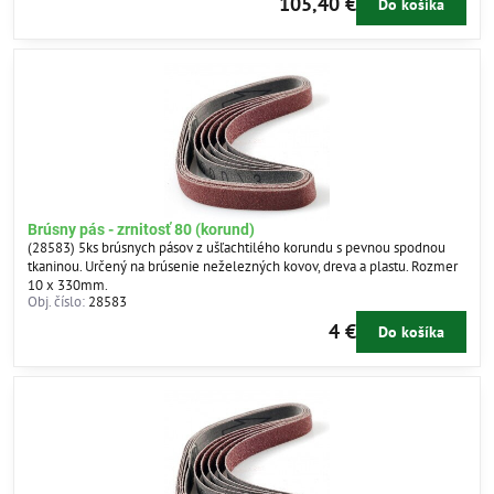
105,40 €
Do košíka
Brúsny pás - zrnitosť 80 (korund)
(28583) 5ks brúsnych pásov z ušľachtilého korundu s pevnou spodnou
tkaninou. Určený na brúsenie neželezných kovov, dreva a plastu. Rozmer
10 x 330mm.
Obj. číslo:
28583
4 €
Do košíka