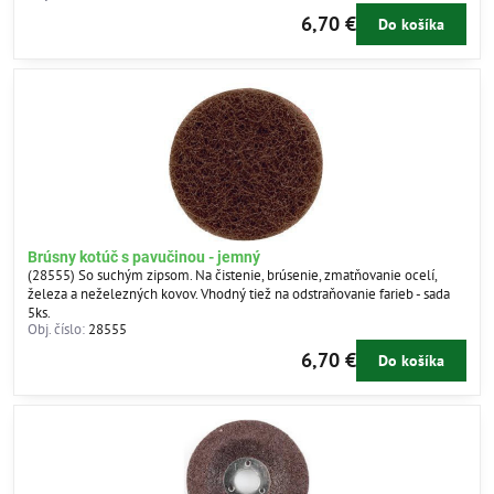
6,70 €
Do košíka
Brúsny kotúč s pavučinou - jemný
(28555) So suchým zipsom. Na čistenie, brúsenie, zmatňovanie ocelí,
železa a neželezných kovov. Vhodný tiež na odstraňovanie farieb - sada
5ks.
Obj. číslo:
28555
6,70 €
Do košíka