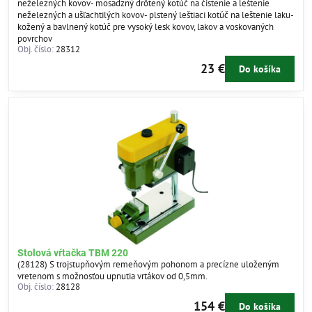
neželezných kovov- mosadzný drôtený kotúč na čistenie a leštenie
neželezných a ušľachtilých kovov- plstený leštiaci kotúč na leštenie laku-
kožený a bavlnený kotúč pre vysoký lesk kovov, lakov a voskovaných
povrchov
Obj. číslo:
28312
23 €
Do košíka
Stolová vŕtačka TBM 220
(28128) S trojstupňovým remeňovým pohonom a precízne uloženým
vretenom s možnosťou upnutia vrtákov od 0,5mm.
Obj. číslo:
28128
154 €
Do košíka