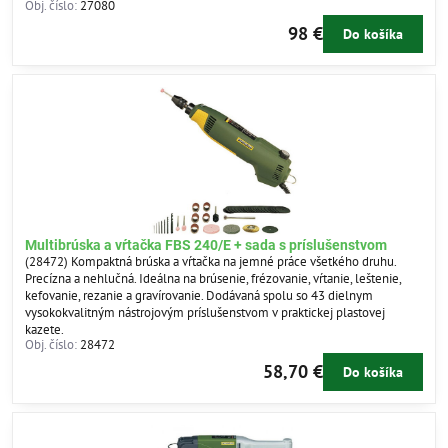
Obj. číslo:
27080
98 €
Do košíka
Multibrúska a vŕtačka FBS 240/E + sada s príslušenstvom
(28472) Kompaktná brúska a vŕtačka na jemné práce všetkého druhu.
Precízna a nehlučná. Ideálna na brúsenie, frézovanie, vŕtanie, leštenie,
kefovanie, rezanie a gravírovanie. Dodávaná spolu so 43 dielnym
vysokokvalitným nástrojovým príslušenstvom v praktickej plastovej
kazete.
Obj. číslo:
28472
58,70 €
Do košíka