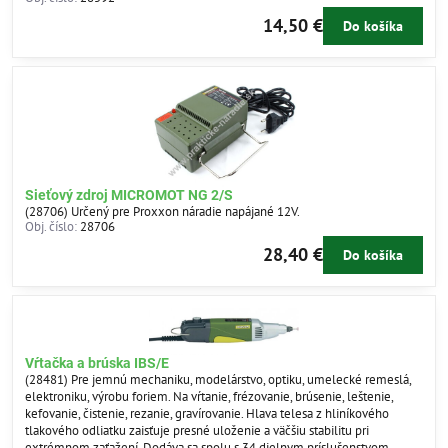
14,50 €
Do košíka
Sieťový zdroj MICROMOT NG 2/S
(28706) Určený pre Proxxon náradie napájané 12V.
Obj. číslo:
28706
28,40 €
Do košíka
Vŕtačka a brúska IBS/E
(28481) Pre jemnú mechaniku, modelárstvo, optiku, umelecké remeslá,
elektroniku, výrobu foriem. Na vŕtanie, frézovanie, brúsenie, leštenie,
kefovanie, čistenie, rezanie, gravírovanie. Hlava telesa z hliníkového
tlakového odliatku zaisťuje presné uloženie a väčšiu stabilitu pri
extrémnom zaťažení. Dodáva sa spolu s 34 dielnym príslušenstvom