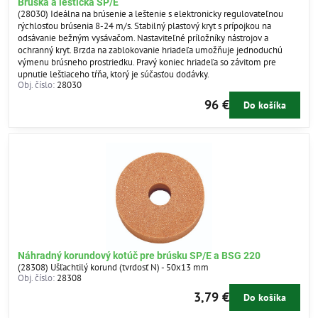
Brúska a leštička SP/E
(28030) Ideálna na brúsenie a leštenie s elektronicky regulovateľnou
rýchlosťou brúsenia 8-24 m/s. Stabilný plastový kryt s prípojkou na
odsávanie bežným vysávačom. Nastaviteľné príložníky nástrojov a
ochranný kryt. Brzda na zablokovanie hriadeľa umožňuje jednoduchú
výmenu brúsneho prostriedku. Pravý koniec hriadeľa so závitom pre
upnutie leštiaceho tŕňa, ktorý je súčasťou dodávky.
Obj. číslo:
28030
96 €
Do košíka
Náhradný korundový kotúč pre brúsku SP/E a BSG 220
(28308) Ušľachtilý korund (tvrdosť N) - 50x13 mm
Obj. číslo:
28308
3,79 €
Do košíka