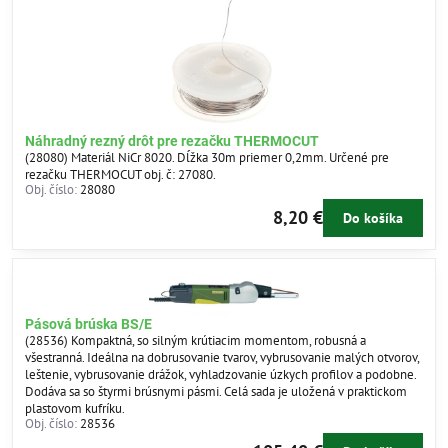
Náhradný rezný drôt pre rezačku THERMOCUT
(28080) Materiál NiCr 8020. Dĺžka 30m priemer 0,2mm. Určené pre
rezačku THERMOCUT obj. č: 27080.
Obj. číslo:
28080
8,20 €
Do košíka
Pásová brúska BS/E
(28536) Kompaktná, so silným krútiacim momentom, robusná a
všestranná. Ideálna na dobrusovanie tvarov, vybrusovanie malých otvorov,
leštenie, vybrusovanie drážok, vyhladzovanie úzkych profilov a podobne.
Dodáva sa so štyrmi brúsnymi pásmi. Celá sada je uložená v praktickom
plastovom kufríku.
Obj. číslo:
28536