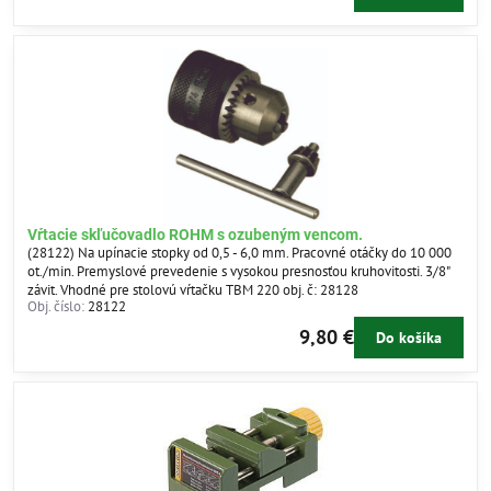
Vŕtacie skľučovadlo ROHM s ozubeným vencom.
(28122) Na upínacie stopky od 0,5 - 6,0 mm. Pracovné otáčky do 10 000
ot./min. Premyslové prevedenie s vysokou presnosťou kruhovitosti. 3/8"
závit. Vhodné pre stolovú vŕtačku TBM 220 obj. č: 28128
Obj. číslo:
28122
9,80 €
Do košíka