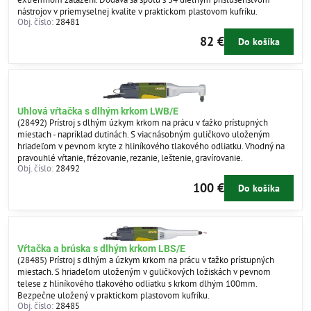
nástrojov v priemyselnej kvalite v praktickom plastovom kufríku.
Obj. číslo:
28481
82 €
Do košíka
Uhlová vŕtačka s dlhým krkom LWB/E
(28492) Prístroj s dlhým úzkym krkom na prácu v ťažko prístupných
miestach - napríklad dutinách. S viacnásobným guličkovo uloženým
hriadeľom v pevnom kryte z hliníkového tlakového odliatku. Vhodný na
pravouhlé vŕtanie, frézovanie, rezanie, leštenie, gravírovanie.
Obj. číslo:
28492
100 €
Do košíka
Vŕtačka a brúska s dlhým krkom LBS/E
(28485) Prístroj s dlhým a úzkym krkom na prácu v ťažko prístupných
miestach. S hriadeľom uloženým v guličkových ložiskách v pevnom
telese z hliníkového tlakového odliatku s krkom dlhým 100mm.
Bezpečne uložený v praktickom plastovom kufríku.
Obj. číslo:
28485