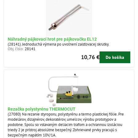
Náhradný pájkovací hrot pre pájkovačku EL12
(28141) Jednoduchá výmena po uvoľnení zaisťovacej skrutky.
Obj. číslo:
28141
10,76 €
Do košíka
Rezačka polystyrénu THERMOCUT
(27080) Na rezanie styroporu, polystyrénu a termo plastickej fólie. Pre
modelárov, dizajnérov, dekoratérov, umelcov, výrobu prototypov a
podobne. Spolu so vstavaným deliacim trafom a ochrannou izoláciou
triedy 2 je prístroj absolútne bezpečný. Zohrievané prvky pracujú s
bezpečným napätím 10V/1A.