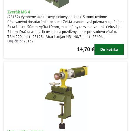
Zverák MS 4
(28132) Vyrobené ako tlakový zinkový odliatok. S tromi rovinne
frézovanými dosadacími plochami. Zvislá a vodorovná prizma na guľatinu.
Šírka čelustí 50mm, výška 10mm, maximálny rozsah otvorenia čelustí je
34mm. Drážka ako na lícovanie na pozdĺžny doraz pre stolovú vŕtačku
TBM 220 obj. č: 28128 a Vŕtací stojan MB 140/S obj. č: 28606.
Obj. číslo:
28132
14,70 €
Do košíka