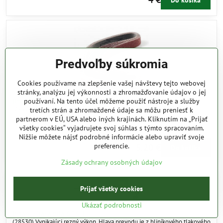
Predvoľby súkromia
Cookies používame na zlepšenie vašej návštevy tejto webovej
stránky, analýzu jej výkonnosti a zhromažďovanie údajov o jej
používaní. Na tento účel môžeme použiť nástroje a služby
Brúsny pás - zrnitosť 180 (karbid kremík)
(28579) 5ks brúsnych pásov z karbidu kremíka s pevnou spodnou
tretích strán a zhromaždené údaje sa môžu preniesť k
tkaninou. Určený na brúsenie skla a keramiky. Vhodný tiež na opracovanie
partnerom v EÚ, USA alebo iných krajinách. Kliknutím na „Prijať
mosadze, ocele a sivej liatiny. Rozmer 10 x 330mm.
všetky cookies“ vyjadrujete svoj súhlas s týmto spracovaním.
Obj. číslo:
28579
Nižšie môžete nájsť podrobné informácie alebo upraviť svoje
preferencie.
5,20 €
Do košíka
Zásady ochrany osobných údajov
Prijať všetky cookies
Ukázať podrobnosti
Priamočiara píla STS/E
(28530) Vynikajúci rezný výkon. Hlava prevodu je z hliníkového tlakového