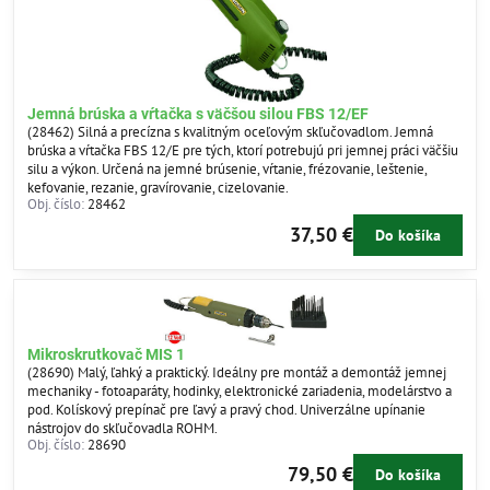
Jemná brúska a vŕtačka s väčšou silou FBS 12/EF
(28462) Silná a precízna s kvalitným oceľovým skľučovadlom. Jemná
brúska a vŕtačka FBS 12/E pre tých, ktorí potrebujú pri jemnej práci väčšiu
silu a výkon. Určená na jemné brúsenie, vŕtanie, frézovanie, leštenie,
kefovanie, rezanie, gravírovanie, cizelovanie.
Obj. číslo:
28462
37,50 €
Do košíka
Mikroskrutkovač MIS 1
(28690) Malý, ľahký a praktický. Ideálny pre montáž a demontáž jemnej
mechaniky - fotoaparáty, hodinky, elektronické zariadenia, modelárstvo a
pod. Kolískový prepínač pre ľavý a pravý chod. Univerzálne upínanie
nástrojov do skľučovadla ROHM.
Obj. číslo:
28690
79,50 €
Do košíka