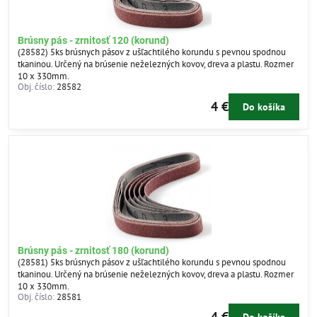
Brúsny pás - zrnitosť 120 (korund)
(28582) 5ks brúsnych pásov z ušľachtilého korundu s pevnou spodnou
tkaninou. Určený na brúsenie neželezných kovov, dreva a plastu. Rozmer
10 x 330mm.
Obj. číslo:
28582
4 €
Do košíka
Brúsny pás - zrnitosť 180 (korund)
(28581) 5ks brúsnych pásov z ušľachtilého korundu s pevnou spodnou
tkaninou. Určený na brúsenie neželezných kovov, dreva a plastu. Rozmer
10 x 330mm.
Obj. číslo:
28581
4 €
Do košíka