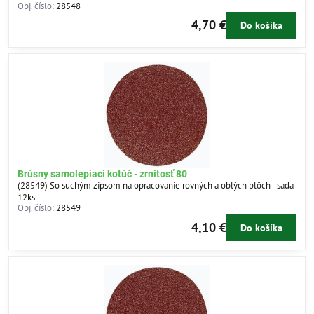
Obj. číslo:
28548
4,70 €
Do košíka
Brúsny samolepiaci kotúč - zrnitosť 80
(28549) So suchým zipsom na opracovanie rovných a oblých plôch - sada
12ks.
Obj. číslo:
28549
4,10 €
Do košíka