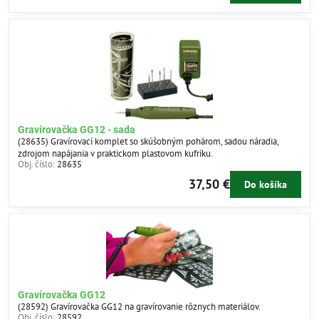
Gravírovačka GG12 - sada
(28635) Gravírovací komplet so skúšobným pohárom, sadou náradia,
zdrojom napájania v praktickom plastovom kufríku.
Obj. číslo:
28635
37,50 €
Do košíka
Gravírovačka GG12
(28592) Gravírovačka GG12 na gravírovanie rôznych materiálov.
Obj. číslo:
28592