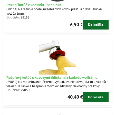
Rezací kotúč z korundu - sada 5ks
(28154) Na rezanie ocele, neželezných kovov, plastu a dreva. Hrúbka
kotúča 1mm.
Obj. číslo:
28155
6,90 €
Do košíka
Rašpľový kotúč s kovovými ihličkami z karbidu wolfrámu
(29050) Na modelovanie, čistenie, vyhladzovanie dreva, plastu a sklených
vlákien. Je ľahko a bezproblémovo ovládateľný. Nevhodný pre kovy.
Obj. číslo:
29050
40,40 €
Do košíka