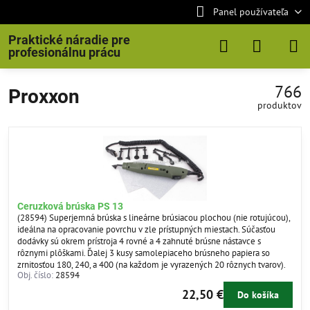
Panel používateľa
Praktické náradie pre
profesionálnu prácu
766
Proxxon
produktov
Ceruzková brúska PS 13
(28594) Superjemná brúska s lineárne brúsiacou plochou (nie rotujúcou),
ideálna na opracovanie povrchu v zle prístupných miestach. Súčasťou
dodávky sú okrem prístroja 4 rovné a 4 zahnuté brúsne nástavce s
rôznymi plôškami. Ďalej 3 kusy samolepiaceho brúsneho papiera so
zrnitosťou 180, 240, a 400 (na každom je vyrazených 20 rôznych tvarov).
Obj. číslo:
28594
22,50 €
Do košíka