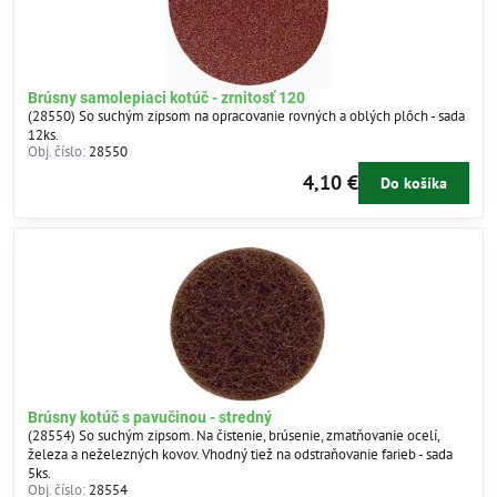
Brúsny samolepiaci kotúč - zrnitosť 120
(28550) So suchým zipsom na opracovanie rovných a oblých plôch - sada
12ks.
Obj. číslo:
28550
4,10 €
Do košíka
Brúsny kotúč s pavučinou - stredný
(28554) So suchým zipsom. Na čistenie, brúsenie, zmatňovanie ocelí,
železa a neželezných kovov. Vhodný tiež na odstraňovanie farieb - sada
5ks.
Obj. číslo:
28554