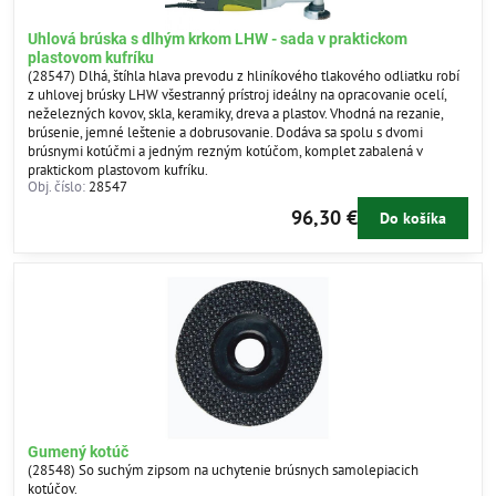
Uhlová brúska s dlhým krkom LHW - sada v praktickom
plastovom kufríku
(28547) Dlhá, štíhla hlava prevodu z hliníkového tlakového odliatku robí
z uhlovej brúsky LHW všestranný prístroj ideálny na opracovanie ocelí,
neželezných kovov, skla, keramiky, dreva a plastov. Vhodná na rezanie,
brúsenie, jemné leštenie a dobrusovanie. Dodáva sa spolu s dvomi
brúsnymi kotúčmi a jedným rezným kotúčom, komplet zabalená v
praktickom plastovom kufríku.
Obj. číslo:
28547
96,30 €
Do košíka
Gumený kotúč
(28548) So suchým zipsom na uchytenie brúsnych samolepiacich
kotúčov.