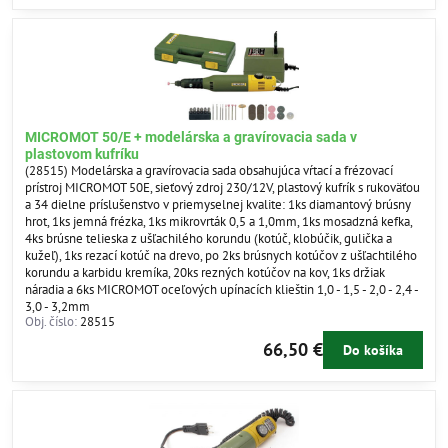
MICROMOT 50/E + modelárska a gravírovacia sada v
plastovom kufríku
(28515) Modelárska a gravírovacia sada obsahujúca vŕtací a frézovací
prístroj MICROMOT 50E, sieťový zdroj 230/12V, plastový kufrík s rukoväťou
a 34 dielne príslušenstvo v priemyselnej kvalite: 1ks diamantový brúsny
hrot, 1ks jemná frézka, 1ks mikrovrták 0,5 a 1,0mm, 1ks mosadzná kefka,
4ks brúsne telieska z ušľachilého korundu (kotúč, klobúčik, gulička a
kužeľ), 1ks rezací kotúč na drevo, po 2ks brúsnych kotúčov z ušľachtilého
korundu a karbidu kremíka, 20ks rezných kotúčov na kov, 1ks držiak
náradia a 6ks MICROMOT oceľových upínacích klieštin 1,0 - 1,5 - 2,0 - 2,4 -
3,0 - 3,2mm
Obj. číslo:
28515
66,50 €
Do košíka