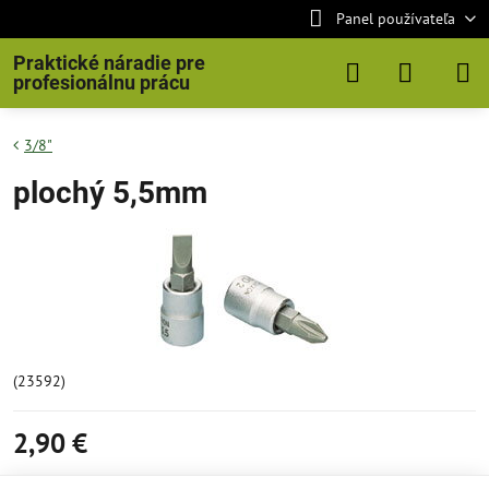
Panel používateľa
Praktické náradie pre
profesionálnu prácu
3/8"
plochý 5,5mm
(23592)
2,90 €