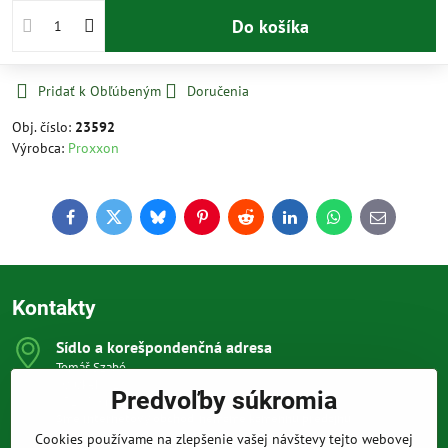
Do košíka
Pridať k Obľúbeným
Doručenia
Obj. číslo:
23592
Výrobca:
Proxxon
Facebook
Twitter
Bluesky
Pinterest
Reddit
LinkedIn
WhatsApp
E-
mail
Kontakty
Sídlo a korešpondenčná adresa
Tomáš Szabó
Osuského 1
Predvoľby súkromia
851 03 Bratislava
Sme internetový obchod, nemáme kamennú predajňu.
Cookies používame na zlepšenie vašej návštevy tejto webovej