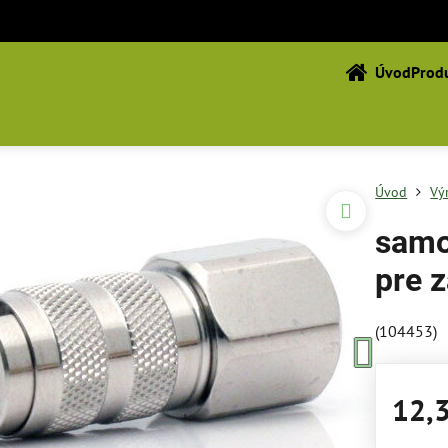
Úvod
Produ
Úvod
Vý
samo
pre z
(104453)
12,