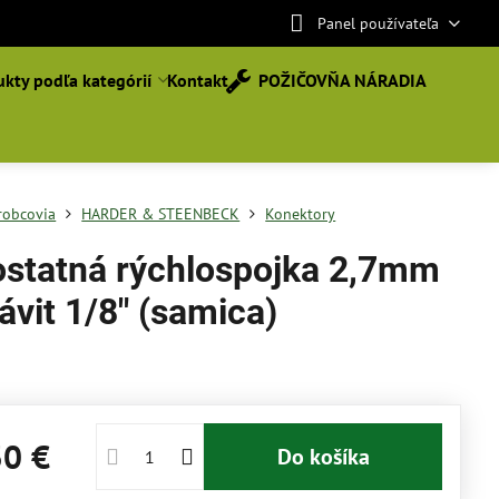
Panel používateľa
kty podľa kategórií
Kontakt
POŽIČOVŇA NÁRADIA
robcovia
HARDER & STEENBECK
Konektory
statná rýchlospojka 2,7mm
ávit 1/8" (samica)
30 €
Do košíka