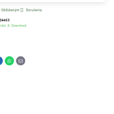
 k Obľúbeným
Doručenia
04453
rder & Steenbeck
inkedIn
WhatsApp
E-
mail