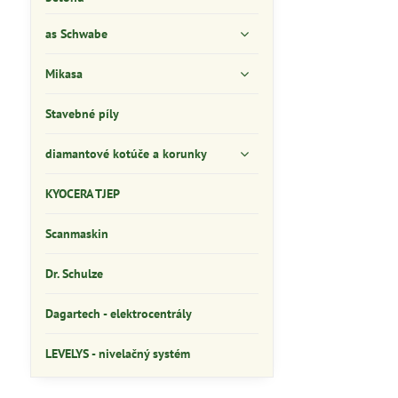
as Schwabe
Mikasa
Stavebné píly
diamantové kotúče a korunky
KYOCERA TJEP
Scanmaskin
Dr. Schulze
Dagartech - elektrocentrály
LEVELYS - nivelačný systém