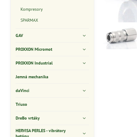
Kompresory
SPARMAX
GAV
PROXXON Micromot
PROXXON Industrial
Jemná mechanika
daVinci
Triuso
DreBo vrtáky
HERVISA PERLES - vibrátory
betónu