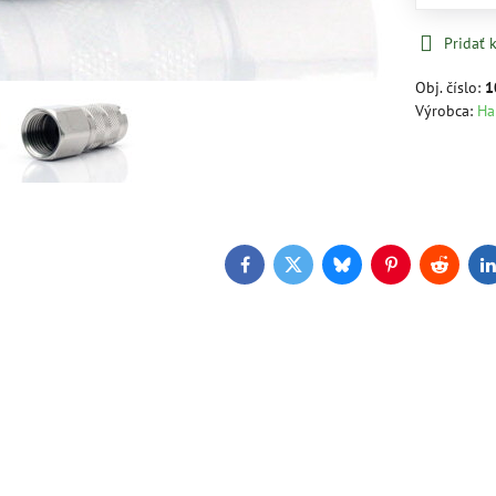
Pridať
Obj. číslo:
1
Výrobca:
Ha
Facebook
Twitter
Bluesky
Pinterest
Reddit
L