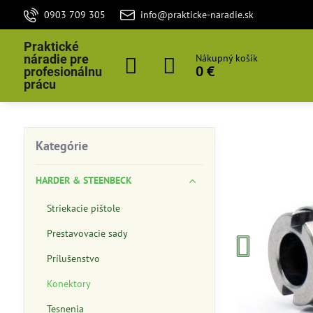
0903 709 305
info@prakticke-naradie.sk
Praktické
náradie pre
Nákupný košík
0 €
profesionálnu
prácu
Kategórie
HARDER & STEENBECK
Striekacie pištole
Prestavovacie sady
Prílušenstvo
Konektory
Tesnenia