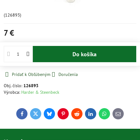
(126893)
7 €
Do košíka
Pridať k Obľúbeným
Doručenia
Obj. číslo:
126893
Výrobca:
Harder & Steenbeck
Facebook
Twitter
Bluesky
Pinterest
Reddit
LinkedIn
WhatsApp
E-
mail