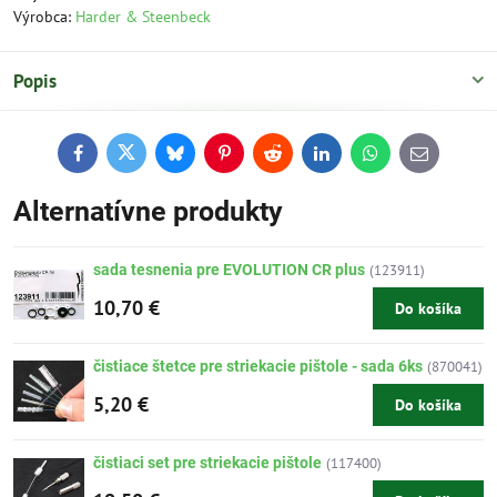
Výrobca:
Harder & Steenbeck
Popis
Facebook
Twitter
Bluesky
Pinterest
Reddit
LinkedIn
WhatsApp
E-
mail
Alternatívne produkty
sada tesnenia pre EVOLUTION CR plus
(123911)
10,70 €
Do košíka
čistiace štetce pre striekacie pištole - sada 6ks
(870041)
5,20 €
Do košíka
čistiaci set pre striekacie pištole
(117400)