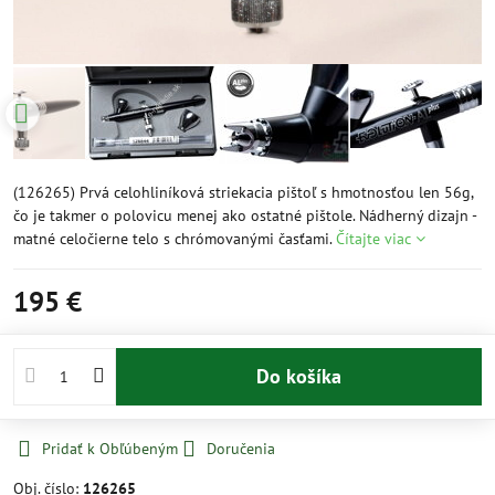
(126265) Prvá celohliníková striekacia pištoľ s hmotnosťou len 56g,
čo je takmer o polovicu menej ako ostatné pištole. Nádherný dizajn -
matné celočierne telo s chrómovanými časťami.
Čítajte viac
195 €
Do košíka
Pridať k Obľúbeným
Doručenia
Obj. číslo:
126265