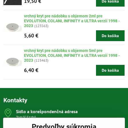
19,50 €
Do košíka
vrchný kryt pre nádobku s objemom 2ml pre
EVOLUTION, COLANI, INFINITY a ULTRA verzií 1998 -
2023
(123563)
5,60 €
Do košíka
vrchný kryt pre nádobku s objemom 5ml pre
EVOLUTION, COLANI, INFINITY a ULTRA verzií 1998 -
2023
(123463)
6,40 €
Do košíka
Kontakty
Sídlo a korešpondenčná adresa
Tomáš Szabó
Osuského 1
Predvoľby súkromia
851 03 Bratislava