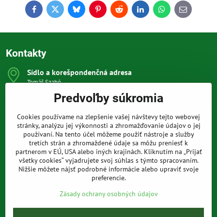
Facebook
Twitter
Bluesky
Pinterest
Reddit
LinkedIn
WhatsApp
E-
mail
Kontakty
Sídlo a korešpondenčná adresa
Tomáš Szabó
Osuského 1
Predvoľby súkromia
851 03 Bratislava
Sme internetový obchod, nemáme kamennú predajňu.
Cookies používame na zlepšenie vašej návštevy tejto webovej
0903 709 305
stránky, analýzu jej výkonnosti a zhromažďovanie údajov o jej
(08:00 - 20:00 vrátane víkendov a sviatkov)
používaní. Na tento účel môžeme použiť nástroje a služby
tretích strán a zhromaždené údaje sa môžu preniesť k
info​@prakticke-naradie​.sk
partnerom v EÚ, USA alebo iných krajinách. Kliknutím na „Prijať
všetky cookies“ vyjadrujete svoj súhlas s týmto spracovaním.
Nižšie môžete nájsť podrobné informácie alebo upraviť svoje
Všetko k nákupu
preferencie.
Zásady ochrany osobných údajov