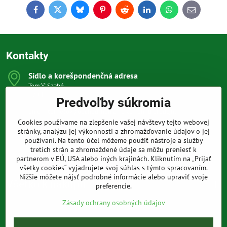
Facebook
Twitter
Bluesky
Pinterest
Reddit
LinkedIn
WhatsApp
E-
mail
Kontakty
Sídlo a korešpondenčná adresa
Tomáš Szabó
Osuského 1
Predvoľby súkromia
851 03 Bratislava
Sme internetový obchod, nemáme kamennú predajňu.
Cookies používame na zlepšenie vašej návštevy tejto webovej
0903 709 305
stránky, analýzu jej výkonnosti a zhromažďovanie údajov o jej
(08:00 - 20:00 vrátane víkendov a sviatkov)
používaní. Na tento účel môžeme použiť nástroje a služby
tretích strán a zhromaždené údaje sa môžu preniesť k
info​@prakticke-naradie​.sk
partnerom v EÚ, USA alebo iných krajinách. Kliknutím na „Prijať
všetky cookies“ vyjadrujete svoj súhlas s týmto spracovaním.
Nižšie môžete nájsť podrobné informácie alebo upraviť svoje
Všetko k nákupu
preferencie.
Zásady ochrany osobných údajov