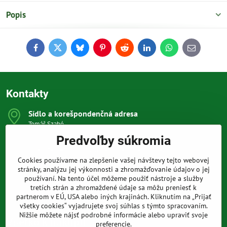
Popis
Facebook
Twitter
Bluesky
Pinterest
Reddit
LinkedIn
WhatsApp
E-
mail
Kontakty
Sídlo a korešpondenčná adresa
Tomáš Szabó
Osuského 1
Predvoľby súkromia
851 03 Bratislava
Sme internetový obchod, nemáme kamennú predajňu.
Cookies používame na zlepšenie vašej návštevy tejto webovej
0903 709 305
stránky, analýzu jej výkonnosti a zhromažďovanie údajov o jej
(08:00 - 20:00 vrátane víkendov a sviatkov)
používaní. Na tento účel môžeme použiť nástroje a služby
tretích strán a zhromaždené údaje sa môžu preniesť k
info​@prakticke-naradie​.sk
partnerom v EÚ, USA alebo iných krajinách. Kliknutím na „Prijať
všetky cookies“ vyjadrujete svoj súhlas s týmto spracovaním.
Nižšie môžete nájsť podrobné informácie alebo upraviť svoje
Všetko k nákupu
preferencie.