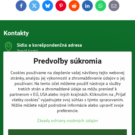
Facebook
Twitter
Bluesky
Pinterest
Reddit
LinkedIn
WhatsApp
E-
mail
Kontakty
Sídlo a korešpondenčná adresa
Tomáš Szabó
Osuského 1
Predvoľby súkromia
851 03 Bratislava
Sme internetový obchod, nemáme kamennú predajňu.
Cookies používame na zlepšenie vašej návštevy tejto webovej
0903 709 305
stránky, analýzu jej výkonnosti a zhromažďovanie údajov o jej
(08:00 - 20:00 vrátane víkendov a sviatkov)
používaní. Na tento účel môžeme použiť nástroje a služby
tretích strán a zhromaždené údaje sa môžu preniesť k
info​@prakticke-naradie​.sk
partnerom v EÚ, USA alebo iných krajinách. Kliknutím na „Prijať
všetky cookies“ vyjadrujete svoj súhlas s týmto spracovaním.
Nižšie môžete nájsť podrobné informácie alebo upraviť svoje
Všetko k nákupu
preferencie.
Zásady ochrany osobných údajov