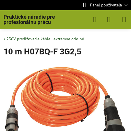
Panel používateľa
Praktické náradie pre
profesionálnu prácu
230V predlžovacie káble - extrémne odolné
10 m H07BQ-F 3G2,5