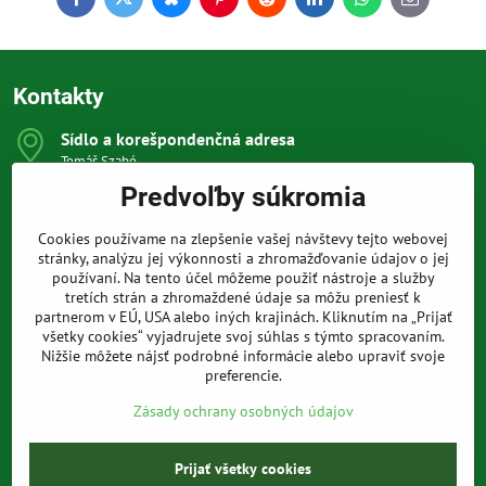
Facebook
Twitter
Bluesky
Pinterest
Reddit
LinkedIn
WhatsApp
E-
mail
Kontakty
Sídlo a korešpondenčná adresa
Tomáš Szabó
Osuského 1
Predvoľby súkromia
851 03 Bratislava
Sme internetový obchod, nemáme kamennú predajňu.
Cookies používame na zlepšenie vašej návštevy tejto webovej
0903 709 305
stránky, analýzu jej výkonnosti a zhromažďovanie údajov o jej
(08:00 - 20:00 vrátane víkendov a sviatkov)
používaní. Na tento účel môžeme použiť nástroje a služby
tretích strán a zhromaždené údaje sa môžu preniesť k
info​@prakticke-naradie​.sk
partnerom v EÚ, USA alebo iných krajinách. Kliknutím na „Prijať
všetky cookies“ vyjadrujete svoj súhlas s týmto spracovaním.
Nižšie môžete nájsť podrobné informácie alebo upraviť svoje
Všetko k nákupu
preferencie.
Zásady ochrany osobných údajov
©
2026
Copyright
Prijať všetky cookies