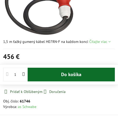
1,5 m ťažký gumený kábel H07RN-F na každom konci
Čítajte viac
456 €
Do košíka
Pridať k Obľúbeným
Doručenia
Obj. číslo:
61746
Výrobca:
as Schwabe