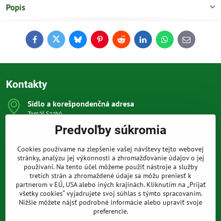
Popis
Facebook
Twitter
Bluesky
Pinterest
Reddit
LinkedIn
WhatsApp
E-
mail
Kontakty
Sídlo a korešpondenčná adresa
Tomáš Szabó
Osuského 1
Predvoľby súkromia
851 03 Bratislava
Sme internetový obchod, nemáme kamennú predajňu.
Cookies používame na zlepšenie vašej návštevy tejto webovej
0903 709 305
stránky, analýzu jej výkonnosti a zhromažďovanie údajov o jej
(08:00 - 20:00 vrátane víkendov a sviatkov)
používaní. Na tento účel môžeme použiť nástroje a služby
tretích strán a zhromaždené údaje sa môžu preniesť k
info​@prakticke-naradie​.sk
partnerom v EÚ, USA alebo iných krajinách. Kliknutím na „Prijať
všetky cookies“ vyjadrujete svoj súhlas s týmto spracovaním.
Nižšie môžete nájsť podrobné informácie alebo upraviť svoje
Všetko k nákupu
preferencie.