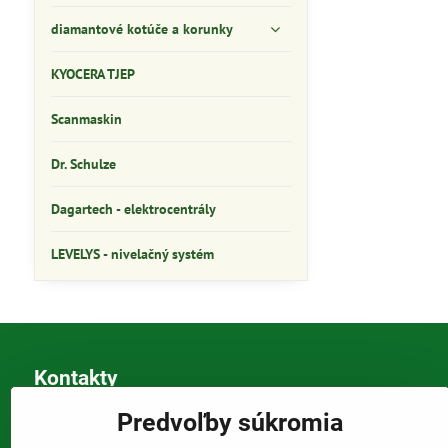
diamantové kotúče a korunky
KYOCERA TJEP
Scanmaskin
Dr. Schulze
Dagartech - elektrocentrály
LEVELYS - nivelačný systém
Kontakty
Predvoľby súkromia
Sídlo a korešpondenčná adresa
Tomáš Szabó