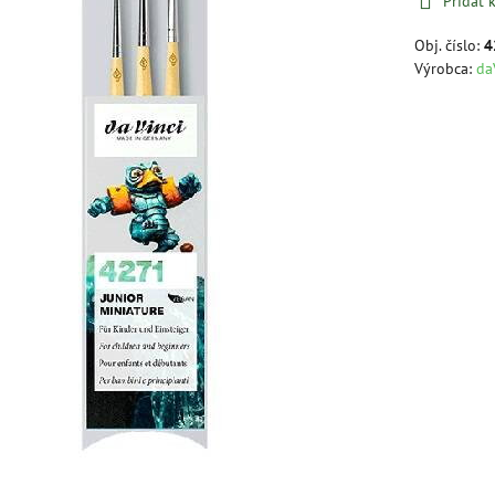
Pridať
Obj. číslo:
4
Výrobca:
da