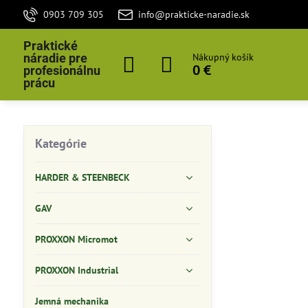
0903 709 305
info@prakticke-naradie.sk
Praktické
náradie pre
Nákupný košík
0 €
profesionálnu
prácu
Kategórie
HARDER & STEENBECK
GAV
PROXXON Micromot
PROXXON Industrial
Jemná mechanika