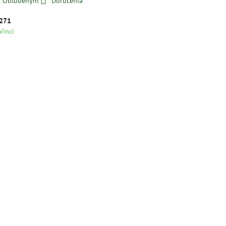
 k Obľúbeným
Doručenia
271
Vinci