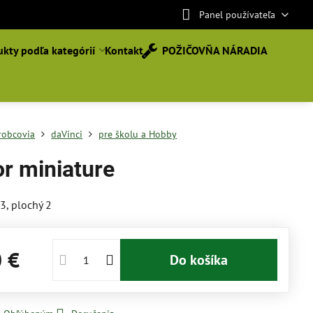
Panel používateľa
kty podľa kategórií
Kontakt
POŽIČOVŇA NÁRADIA
robcovia
daVinci
pre školu a Hobby
or miniature
 3, plochý 2
0 €
Do košíka