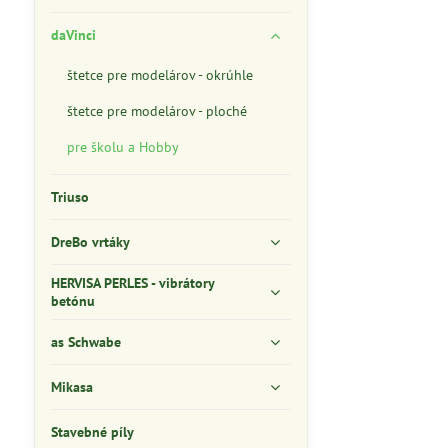
daVinci
štetce pre modelárov - okrúhle
štetce pre modelárov - ploché
pre školu a Hobby
Triuso
DreBo vrtáky
HERVISA PERLES - vibrátory
betónu
as Schwabe
Mikasa
Stavebné píly