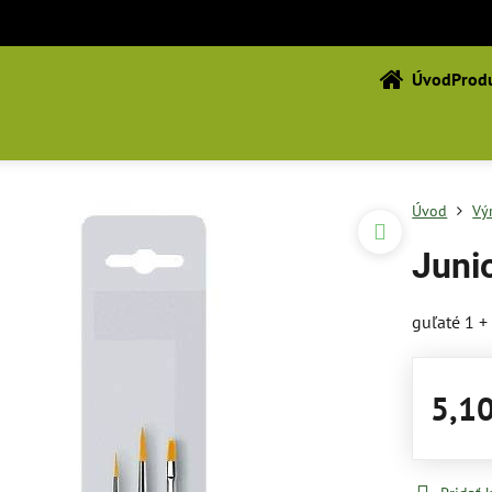
Úvod
Produ
Úvod
Vý
Juni
guľaté 1 +
5,1