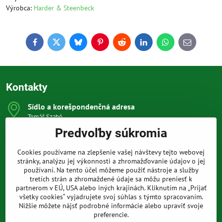
Výrobca:
Harder & Steenbeck
Facebook
Twitter
Bluesky
Pinterest
Reddit
LinkedIn
WhatsApp
E-
mail
Kontakty
Sídlo a korešpondenčná adresa
Tomáš Szabó
Osuského 1
Predvoľby súkromia
851 03 Bratislava
Sme internetový obchod, nemáme kamennú predajňu.
Cookies používame na zlepšenie vašej návštevy tejto webovej
0903 709 305
stránky, analýzu jej výkonnosti a zhromažďovanie údajov o jej
(08:00 - 20:00 vrátane víkendov a sviatkov)
používaní. Na tento účel môžeme použiť nástroje a služby
tretích strán a zhromaždené údaje sa môžu preniesť k
info​@prakticke-naradie​.sk
partnerom v EÚ, USA alebo iných krajinách. Kliknutím na „Prijať
všetky cookies“ vyjadrujete svoj súhlas s týmto spracovaním.
Nižšie môžete nájsť podrobné informácie alebo upraviť svoje
Všetko k nákupu
preferencie.