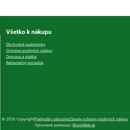
Všetko k nákupu
Obchodné podmienky
Ochrana osobných údajov
Doprava a platba
Reklamačný poriadok
©
2026
Copyright
Predvoľby súkromia
Zásady ochrany osobných údajov
Vytvorené pomocou:
BiznisWeb.sk