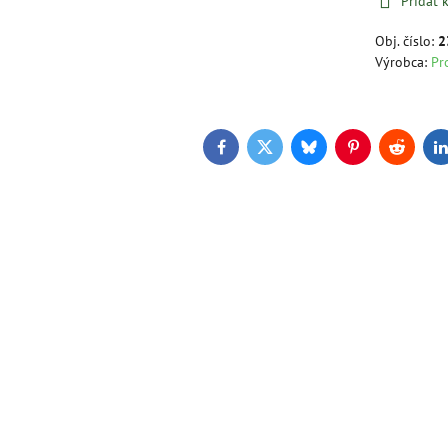
Pridať
Obj. číslo:
2
Výrobca:
Pr
Facebook
Twitter
Bluesky
Pinterest
Reddit
L