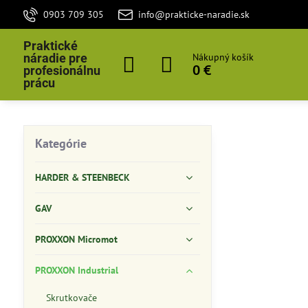
0903 709 305
info@prakticke-naradie.sk
Praktické
náradie pre
Nákupný košík
0 €
profesionálnu
prácu
Kategórie
HARDER & STEENBECK
GAV
PROXXON Micromot
PROXXON Industrial
Skrutkovače