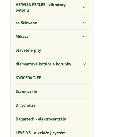
HERVISA PERLES - vibrátory
betónu
as Schwabe
Mikasa
Stavebné píly
diamantové kotúče a korunky
KYOCERA TJEP
Scanmaskin
Dr. Schulze
Dagartech - elektrocentrály
LEVELYS - nivelačný systém