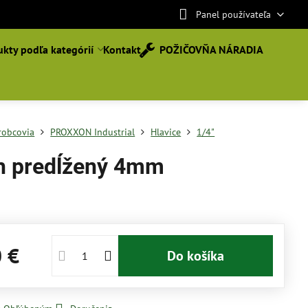
Panel používateľa
kty podľa kategórií
Kontakt
POŽIČOVŇA NÁRADIA
robcovia
PROXXON Industrial
Hlavice
1/4"
h predĺžený 4mm
0 €
Do košíka