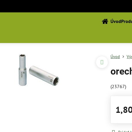
Úvod
Produ
Úvod
Vý
orec
(23767)
1,8