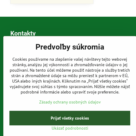
Kontakty
Predvoľby súkromia
Sídlo a korešpondenčná adresa
Tomáš Szabó
Osuského 1
Cookies používame na zlepšenie vašej návštevy tejto webovej
851 03 Bratislava
stránky, analýzu jej výkonnosti a zhromažďovanie údajov o jej
Sme internetový obchod, nemáme kamennú predajňu.
používaní. Na tento účel môžeme použiť nástroje a služby tretích
strán a zhromaždené údaje sa môžu preniesť k partnerom v EÚ,
0903 709 305
USA alebo iných krajinách. Kliknutím na „Prijať všetky cookies“
vyjadrujete svoj súhlas s týmto spracovaním. Nižšie môžete nájsť
(08:00 - 20:00 vrátane víkendov a sviatkov)
podrobné informácie alebo upraviť svoje preferencie.
info​@prakticke-naradie​.sk
Zásady ochrany osobných údajov
Prijať všetky cookies
Ukázať podrobnosti