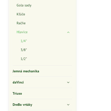
Gola sady
Kľúče
Račňe
Hlavice
1/4"
3/8"
1/2"
Jemná mechanika
daVinci
Triuso
DreBo vrtáky