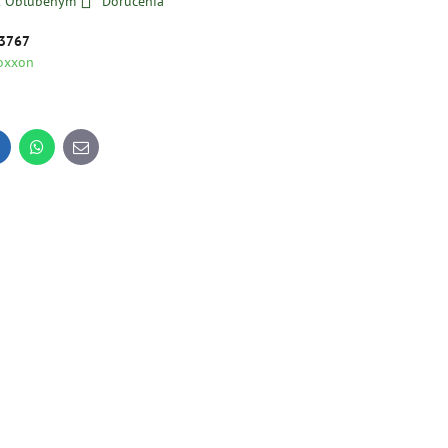
 k Obľúbeným
Doručenia
3767
oxxon
inkedIn
WhatsApp
E-
mail