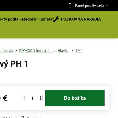
Panel používateľa
kty podľa kategórií
Kontakt
POŽIČOVŇA NÁRADIA
robcovia
PROXXON Industrial
Hlavice
1/4"
ový PH 1
0 €
Do košíka