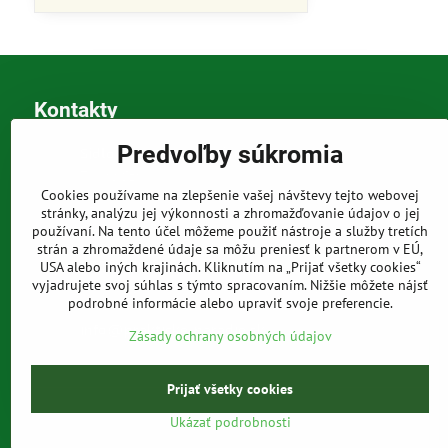
Kontakty
Predvoľby súkromia
Sídlo a korešpondenčná adresa
Tomáš Szabó
Osuského 1
Cookies používame na zlepšenie vašej návštevy tejto webovej
851 03 Bratislava
stránky, analýzu jej výkonnosti a zhromažďovanie údajov o jej
Sme internetový obchod, nemáme kamennú predajňu.
používaní. Na tento účel môžeme použiť nástroje a služby tretích
strán a zhromaždené údaje sa môžu preniesť k partnerom v EÚ,
0903 709 305
USA alebo iných krajinách. Kliknutím na „Prijať všetky cookies“
vyjadrujete svoj súhlas s týmto spracovaním. Nižšie môžete nájsť
(08:00 - 20:00 vrátane víkendov a sviatkov)
podrobné informácie alebo upraviť svoje preferencie.
info​@prakticke-naradie​.sk
Zásady ochrany osobných údajov
Prijať všetky cookies
Ukázať podrobnosti