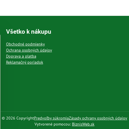
Všetko k nákupu
Obchodné podmienky
Ochrana osobných údajov
Doprava a platba
Reklamačný poriadok
©
2026
Copyright
Predvoľby súkromia
Zásady ochrany osobných údajov
Vytvorené pomocou:
BiznisWeb.sk