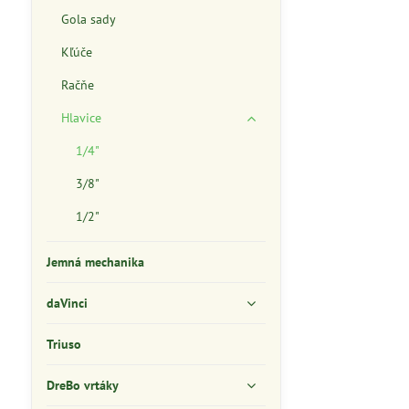
Gola sady
Kľúče
Račňe
Hlavice
1/4"
3/8"
1/2"
Jemná mechanika
daVinci
Triuso
DreBo vrtáky