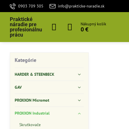
0903 709 305
info@prakticke-naradie.sk
Praktické
náradie pre
Nákupný košík
0 €
profesionálnu
prácu
Kategórie
HARDER & STEENBECK
GAV
PROXXON Micromot
PROXXON Industrial
Skrutkovače