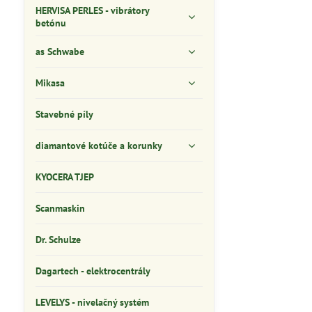
HERVISA PERLES - vibrátory
betónu
as Schwabe
Mikasa
Stavebné píly
diamantové kotúče a korunky
KYOCERA TJEP
Scanmaskin
Dr. Schulze
Dagartech - elektrocentrály
LEVELYS - nivelačný systém