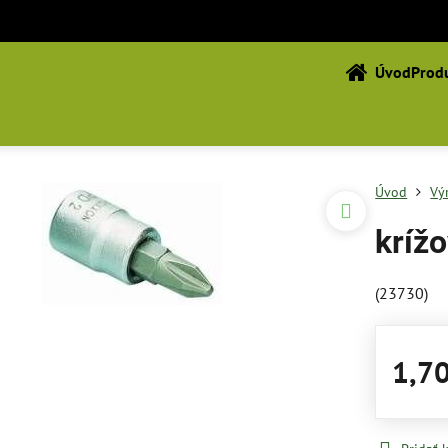
Úvod
Produ
Úvod
Vý
kríž
(23730)
1,7