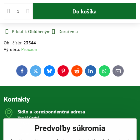
Do košíka
Pridať k Obľúbeným
Doručenia
Obj. číslo:
23544
Výrobca:
Proxxon
Facebook
Twitter
Bluesky
Pinterest
Reddit
LinkedIn
WhatsApp
E-
mail
Kontakty
Sídlo a korešpondenčná adresa
Tomáš Szabó
Osuského 1
Predvoľby súkromia
851 03 Bratislava
Sme internetový obchod, nemáme kamennú predajňu.