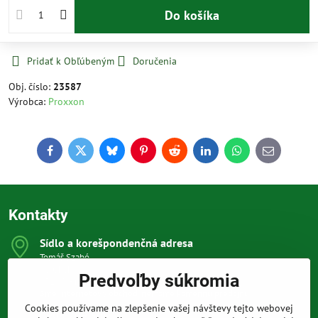
Do košíka
Pridať k Obľúbeným
Doručenia
Obj. číslo:
23587
Výrobca:
Proxxon
Facebook
Twitter
Bluesky
Pinterest
Reddit
LinkedIn
WhatsApp
E-
mail
Kontakty
Sídlo a korešpondenčná adresa
Tomáš Szabó
Osuského 1
Predvoľby súkromia
851 03 Bratislava
Sme internetový obchod, nemáme kamennú predajňu.
Cookies používame na zlepšenie vašej návštevy tejto webovej
0903 709 305