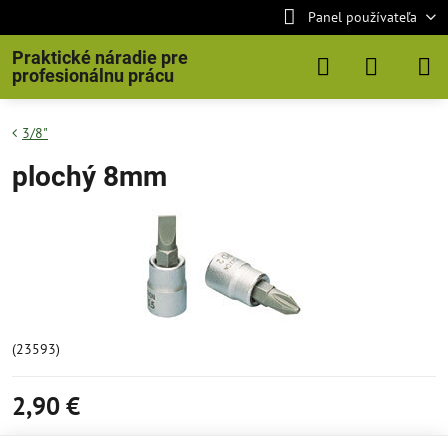
Panel používateľa
Praktické náradie pre
profesionálnu prácu
3/8"
plochý 8mm
(23593)
2,90 €