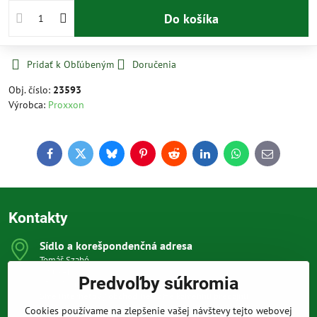
Do košíka
Pridať k Obľúbeným
Doručenia
Obj. číslo:
23593
Výrobca:
Proxxon
Facebook
Twitter
Bluesky
Pinterest
Reddit
LinkedIn
WhatsApp
E-
mail
Kontakty
Sídlo a korešpondenčná adresa
Tomáš Szabó
Osuského 1
Predvoľby súkromia
851 03 Bratislava
Sme internetový obchod, nemáme kamennú predajňu.
Cookies používame na zlepšenie vašej návštevy tejto webovej