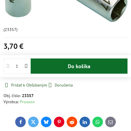
(23357)
3,70 €
Do košíka
Pridať k Obľúbeným
Doručenia
Obj. číslo:
23357
Výrobca:
Proxxon
Facebook
Twitter
Bluesky
Pinterest
Reddit
LinkedIn
WhatsApp
E-
mail