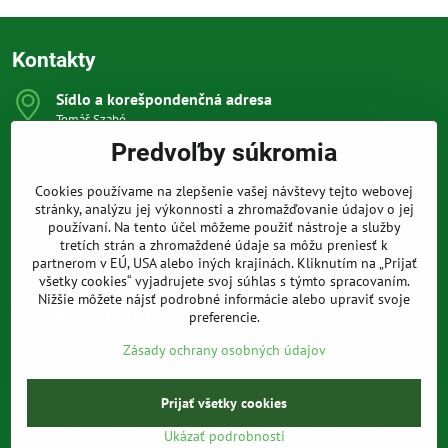
Kontakty
Sídlo a korešpondenčná adresa
Tomáš Szabó
Osuského 1
Predvoľby súkromia
851 03 Bratislava
Sme internetový obchod, nemáme kamennú predajňu.
Cookies používame na zlepšenie vašej návštevy tejto webovej
0903 709 305
stránky, analýzu jej výkonnosti a zhromažďovanie údajov o jej
(08:00 - 20:00 vrátane víkendov a sviatkov)
používaní. Na tento účel môžeme použiť nástroje a služby
tretích strán a zhromaždené údaje sa môžu preniesť k
info​@prakticke-naradie​.sk
partnerom v EÚ, USA alebo iných krajinách. Kliknutím na „Prijať
všetky cookies“ vyjadrujete svoj súhlas s týmto spracovaním.
Nižšie môžete nájsť podrobné informácie alebo upraviť svoje
Všetko k nákupu
preferencie.
Zásady ochrany osobných údajov
Prijať všetky cookies
©
2026
Copyright
Predvoľby súkromia
Zásady ochrany osobných údajov
Ukázať podrobnosti
Vytvorené pomocou:
BiznisWeb.sk