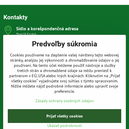
Kontakty
Sídlo a korešpondenčná adresa
Tomáš Szabó
Osuského 1
Predvoľby súkromia
851 03 Bratislava
Sme internetový obchod, nemáme kamennú predajňu.
Cookies používame na zlepšenie vašej návštevy tejto webovej
0903 709 305
stránky, analýzu jej výkonnosti a zhromažďovanie údajov o jej
(08:00 - 20:00 vrátane víkendov a sviatkov)
používaní. Na tento účel môžeme použiť nástroje a služby
tretích strán a zhromaždené údaje sa môžu preniesť k
info​@prakticke-naradie​.sk
partnerom v EÚ, USA alebo iných krajinách. Kliknutím na „Prijať
všetky cookies“ vyjadrujete svoj súhlas s týmto spracovaním.
Nižšie môžete nájsť podrobné informácie alebo upraviť svoje
Všetko k nákupu
preferencie.
Zásady ochrany osobných údajov
Prijať všetky cookies
©
2026
Copyright
Predvoľby súkromia
Zásady ochrany osobných údajov
Ukázať podrobnosti
Vytvorené pomocou:
BiznisWeb.sk