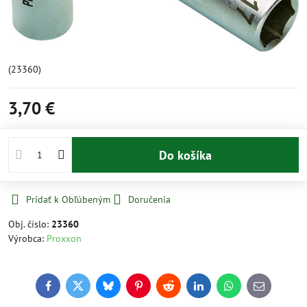
(23360)
3,70 €
Do košíka
Pridať k Obľúbeným
Doručenia
Obj. číslo:
23360
Výrobca:
Proxxon
Facebook
Twitter
Bluesky
Pinterest
Reddit
LinkedIn
WhatsApp
E-
mail