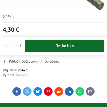
(23476)
4,30 €
Do košíka
Pridať k Obľúbeným
Doručenia
Obj. číslo:
23476
Výrobca:
Proxxon
Facebook
Twitter
Bluesky
Pinterest
Reddit
LinkedIn
WhatsApp
E-
mail