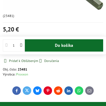
(23481)
5,20 €
Do košíka
Pridať k Obľúbeným
Doručenia
Obj. číslo:
23481
Výrobca:
Proxxon
Facebook
Twitter
Bluesky
Pinterest
Reddit
LinkedIn
WhatsApp
E-
mail