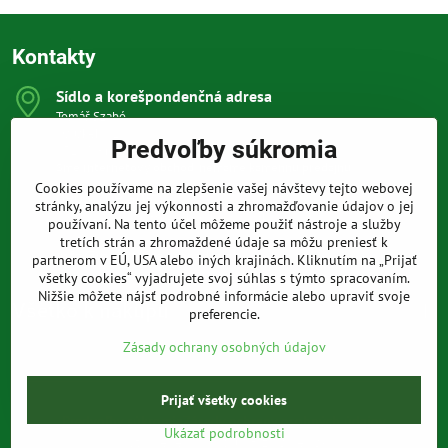
Kontakty
Sídlo a korešpondenčná adresa
Tomáš Szabó
Osuského 1
Predvoľby súkromia
851 03 Bratislava
Sme internetový obchod, nemáme kamennú predajňu.
Cookies používame na zlepšenie vašej návštevy tejto webovej
0903 709 305
stránky, analýzu jej výkonnosti a zhromažďovanie údajov o jej
(08:00 - 20:00 vrátane víkendov a sviatkov)
používaní. Na tento účel môžeme použiť nástroje a služby
tretích strán a zhromaždené údaje sa môžu preniesť k
info​@prakticke-naradie​.sk
partnerom v EÚ, USA alebo iných krajinách. Kliknutím na „Prijať
všetky cookies“ vyjadrujete svoj súhlas s týmto spracovaním.
Nižšie môžete nájsť podrobné informácie alebo upraviť svoje
Všetko k nákupu
preferencie.
Zásady ochrany osobných údajov
Prijať všetky cookies
©
2026
Copyright
Predvoľby súkromia
Zásady ochrany osobných údajov
Ukázať podrobnosti
Vytvorené pomocou:
BiznisWeb.sk