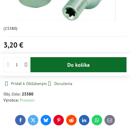
(23380)
3,20 €
Do košíka
Pridať k Obľúbeným
Doručenia
Obj. číslo:
23380
Výrobca:
Proxxon
Facebook
Twitter
Bluesky
Pinterest
Reddit
LinkedIn
WhatsApp
E-
mail