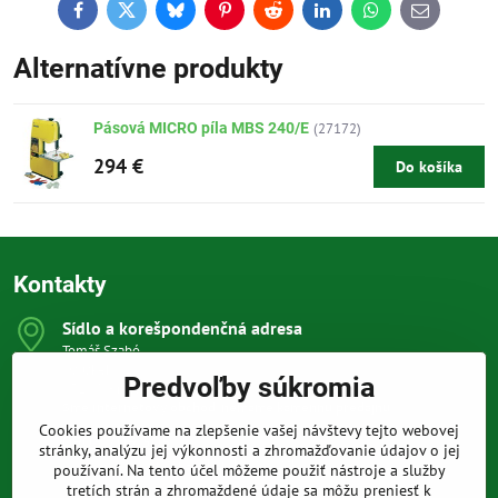
Facebook
Twitter
Bluesky
Pinterest
Reddit
LinkedIn
WhatsApp
E-
mail
Alternatívne produkty
Pásová MICRO píla MBS 240/E
(27172)
294 €
Do košíka
Kontakty
Sídlo a korešpondenčná adresa
Tomáš Szabó
Osuského 1
Predvoľby súkromia
851 03 Bratislava
Sme internetový obchod, nemáme kamennú predajňu.
Cookies používame na zlepšenie vašej návštevy tejto webovej
0903 709 305
stránky, analýzu jej výkonnosti a zhromažďovanie údajov o jej
(08:00 - 20:00 vrátane víkendov a sviatkov)
používaní. Na tento účel môžeme použiť nástroje a služby
tretích strán a zhromaždené údaje sa môžu preniesť k