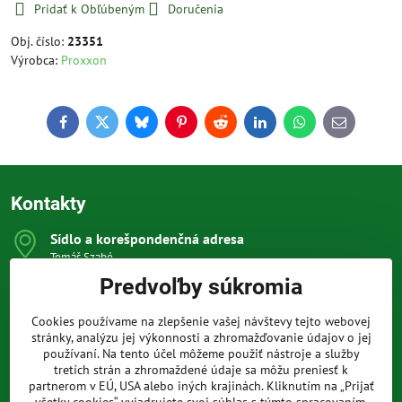
Pridať k Obľúbeným
Doručenia
Obj. číslo:
23351
Výrobca:
Proxxon
Facebook
Twitter
Bluesky
Pinterest
Reddit
LinkedIn
WhatsApp
E-
mail
Kontakty
Sídlo a korešpondenčná adresa
Tomáš Szabó
Osuského 1
Predvoľby súkromia
851 03 Bratislava
Sme internetový obchod, nemáme kamennú predajňu.
Cookies používame na zlepšenie vašej návštevy tejto webovej
0903 709 305
stránky, analýzu jej výkonnosti a zhromažďovanie údajov o jej
(08:00 - 20:00 vrátane víkendov a sviatkov)
používaní. Na tento účel môžeme použiť nástroje a služby
tretích strán a zhromaždené údaje sa môžu preniesť k
info​@prakticke-naradie​.sk
partnerom v EÚ, USA alebo iných krajinách. Kliknutím na „Prijať