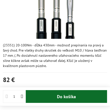
(23351) 20-100Nm - dĺžka 430mm - možnosť prepínania na pravý a
ľavý chod. Pre všetky druhy skrutiek do veľkosti M10 / hlava šesťhran
17 mm /, Po dosiahnutí nastaveného uťahovacieho momentu kľúč
silne klikne avšak môže sa uťahovať ďalej. Kľúč je uložený v
kvalitnom plastovom púzdre.
82 €
Do košíka