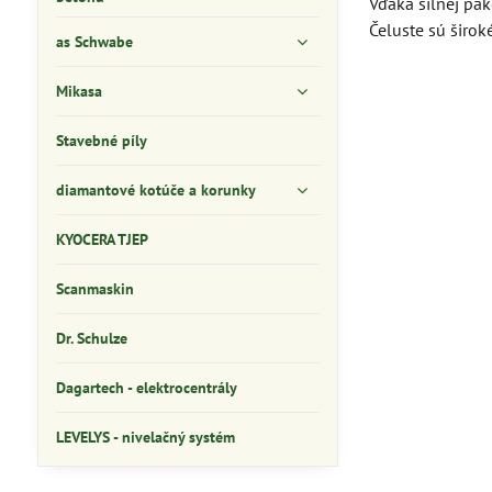
Vďaka silnej pá
Čeluste sú širo
as Schwabe
Mikasa
Stavebné píly
diamantové kotúče a korunky
KYOCERA TJEP
Scanmaskin
Dr. Schulze
Dagartech - elektrocentrály
LEVELYS - nivelačný systém