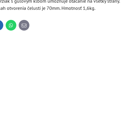
ržiak s guľovým kĺbom umožňuje otáčanie na všetky strany.
ah otvorenia čelustí je 70mm. Hmotnosť 1,6kg.
inkedIn
WhatsApp
E-
mail