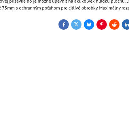
kovej prísavke ho je možné upevniť na akúkoľvek hladkú plochu. D
ké 75mm s ochranným poťahom pre citlivé obrobky. Maximálny rozs
Facebook
Twitter
Bluesky
Pinterest
Reddit
L