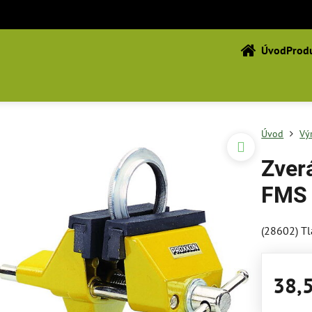
Úvod
Produ
Úvod
Vý
Zver
FMS
(28602) Tl
38,