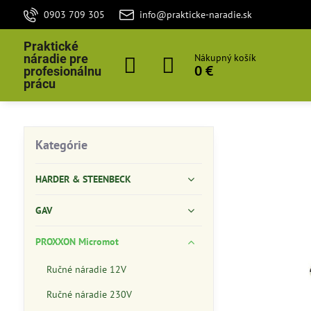
0903 709 305
info@prakticke-naradie.sk
Praktické
náradie pre
Nákupný košík
0 €
profesionálnu
prácu
Kategórie
HARDER & STEENBECK
GAV
PROXXON Micromot
Ručné náradie 12V
Ručné náradie 230V