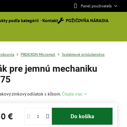
Panel používateľa
kty podľa kategórií
Kontakt
POŽIČOVŇA NÁRADIA
robcovia
PROXXON Micromot
Systémové príslušenstvo
ák pre jemnú mechaniku
 75
akový zinkový odliatok s kĺbom.
Čítajte viac
50 €
Do košíka