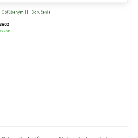
 k Obľúbeným
Doručenia
8602
oxxon