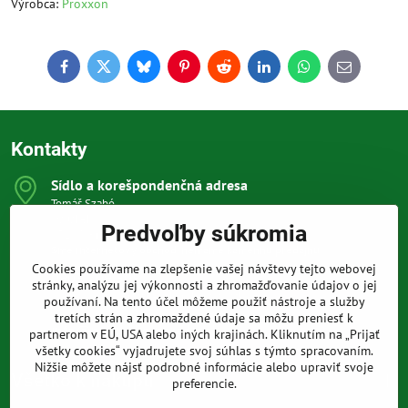
Výrobca:
Proxxon
Facebook
Twitter
Bluesky
Pinterest
Reddit
LinkedIn
WhatsApp
E-
mail
Kontakty
Sídlo a korešpondenčná adresa
Tomáš Szabó
Osuského 1
Predvoľby súkromia
851 03 Bratislava
Sme internetový obchod, nemáme kamennú predajňu.
Cookies používame na zlepšenie vašej návštevy tejto webovej
0903 709 305
stránky, analýzu jej výkonnosti a zhromažďovanie údajov o jej
(08:00 - 20:00 vrátane víkendov a sviatkov)
používaní. Na tento účel môžeme použiť nástroje a služby
tretích strán a zhromaždené údaje sa môžu preniesť k
info​@prakticke-naradie​.sk
partnerom v EÚ, USA alebo iných krajinách. Kliknutím na „Prijať
všetky cookies“ vyjadrujete svoj súhlas s týmto spracovaním.
Nižšie môžete nájsť podrobné informácie alebo upraviť svoje
Všetko k nákupu
preferencie.