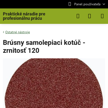
Panel používateľa
Praktické náradie pre
profesionálnu prácu
Ostatné nástroje
Brúsny samolepiaci kotúč -
zrnitosť 120