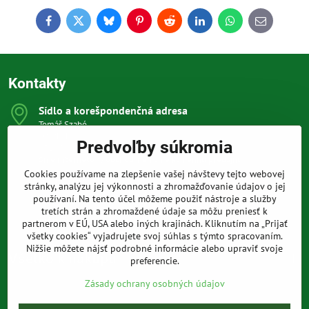
Facebook
Twitter
Bluesky
Pinterest
Reddit
LinkedIn
WhatsApp
E-
mail
Kontakty
Sídlo a korešpondenčná adresa
Tomáš Szabó
Osuského 1
Predvoľby súkromia
851 03 Bratislava
Sme internetový obchod, nemáme kamennú predajňu.
Cookies používame na zlepšenie vašej návštevy tejto webovej
0903 709 305
stránky, analýzu jej výkonnosti a zhromažďovanie údajov o jej
(08:00 - 20:00 vrátane víkendov a sviatkov)
používaní. Na tento účel môžeme použiť nástroje a služby
tretích strán a zhromaždené údaje sa môžu preniesť k
info​@prakticke-naradie​.sk
partnerom v EÚ, USA alebo iných krajinách. Kliknutím na „Prijať
všetky cookies“ vyjadrujete svoj súhlas s týmto spracovaním.
Nižšie môžete nájsť podrobné informácie alebo upraviť svoje
Všetko k nákupu
preferencie.
Zásady ochrany osobných údajov