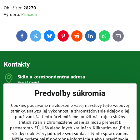
Obj. číslo:
28270
Výrobca:
Proxxon
Facebook
Twitter
Bluesky
Pinterest
Reddit
LinkedIn
WhatsApp
E-
mail
Kontakty
Sídlo a korešpondenčná adresa
Tomáš Szabó
Osuského 1
Predvoľby súkromia
851 03 Bratislava
Sme internetový obchod, nemáme kamennú predajňu.
Cookies používame na zlepšenie vašej návštevy tejto webovej
0903 709 305
stránky, analýzu jej výkonnosti a zhromažďovanie údajov o jej
(08:00 - 20:00 vrátane víkendov a sviatkov)
používaní. Na tento účel môžeme použiť nástroje a služby
tretích strán a zhromaždené údaje sa môžu preniesť k
info​@prakticke-naradie​.sk
partnerom v EÚ, USA alebo iných krajinách. Kliknutím na „Prijať
všetky cookies“ vyjadrujete svoj súhlas s týmto spracovaním.
Nižšie môžete nájsť podrobné informácie alebo upraviť svoje