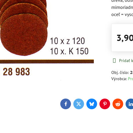
dreva, ods
mimoriadne
oceľ = vys
3,9
Pridať
Obj. číslo:
2
Výrobca:
Pr
Facebook
Twitter
Bluesky
Pinterest
Reddit
L