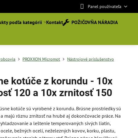
Panel používateľa
kty podľa kategórií
Kontakt
POŽIČOVŇA NÁRADIA
robcovia
PROXXON Micromot
Nástrojové príslušenstvo
ne kotúče z korundu - 10x
osť 120 a 10x zrnitosť 150
úsne kotúče sú vyrobené z korundu. Brúsne prostriedky sú
a majú rôznu zrnitosť na hrubé aj dokončovacie práce. Na
vyhladzovanie a leštenie temperovaných sivých liatin,
j ocele, bežných ocelí, neželezných kovov, korku, plastu,