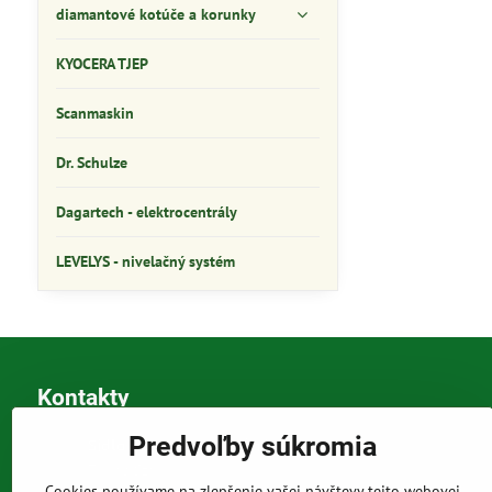
diamantové kotúče a korunky
KYOCERA TJEP
Scanmaskin
Dr. Schulze
Dagartech - elektrocentrály
LEVELYS - nivelačný systém
Kontakty
Predvoľby súkromia
Sídlo a korešpondenčná adresa
Tomáš Szabó
Osuského 1
Cookies používame na zlepšenie vašej návštevy tejto webovej