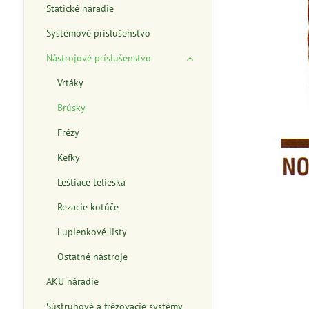
Statické náradie
Systémové príslušenstvo
Nástrojové príslušenstvo
Vrtáky
Brúsky
Frézy
Kefky
Leštiace telieska
Rezacie kotúče
Lupienkové listy
Ostatné nástroje
AKU náradie
Sústruhové a frézovacie systémy