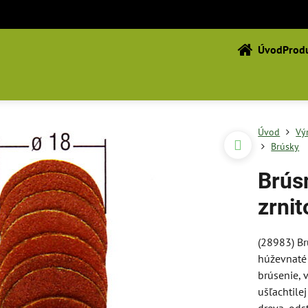
Úvod
Produ
Úvod
Vý
Brúsky
Brús
zrnit
(28983) Br
húževnaté 
brúsenie, 
ušľachtile