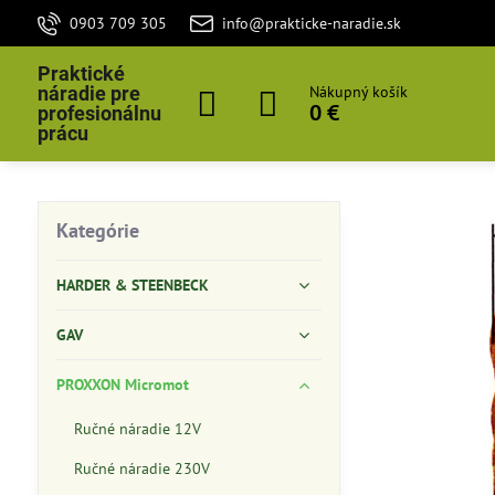
0903 709 305
info@prakticke-naradie.sk
Praktické
náradie pre
Nákupný košík
0 €
profesionálnu
prácu
Kategórie
HARDER & STEENBECK
GAV
PROXXON Micromot
Ručné náradie 12V
Ručné náradie 230V