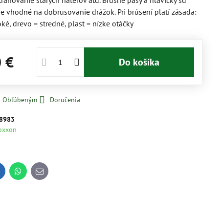
traňovanie starých náterov atď. Brúsne pásy a hlavičky sú
 vhodné na dobrusovanie drážok. Pri brúsení platí zásada:
oké, drevo = stredné, plast = nízke otáčky
0 €
Do košíka
 k Obľúbeným
Doručenia
8983
oxxon
inkedIn
WhatsApp
E-
mail