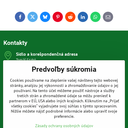
Facebook
Twitter
Bluesky
Pinterest
Reddit
LinkedIn
WhatsApp
E-
mail
Kontakty
Sídlo a korešpondenčná adresa
Tomáš Szabó
Osuského 1
Predvoľby súkromia
851 03 Bratislava
Sme internetový obchod, nemáme kamennú predajňu.
Cookies používame na zlepšenie vašej návštevy tejto webovej
0903 709 305
stránky, analýzu jej výkonnosti a zhromažďovanie údajov o jej
(08:00 - 20:00 vrátane víkendov a sviatkov)
používaní. Na tento účel môžeme použiť nástroje a služby
tretích strán a zhromaždené údaje sa môžu preniesť k
info​@prakticke-naradie​.sk
partnerom v EÚ, USA alebo iných krajinách. Kliknutím na „Prijať
všetky cookies“ vyjadrujete svoj súhlas s týmto spracovaním.
Nižšie môžete nájsť podrobné informácie alebo upraviť svoje
Všetko k nákupu
preferencie.
Zásady ochrany osobných údajov