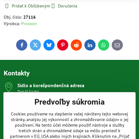
Pridať k Obľúbeným
Doručenia
Obj. číslo:
27116
Výrobca:
Proxxon
Facebook
Twitter
Bluesky
Pinterest
Reddit
LinkedIn
WhatsApp
E-
mail
Kontakty
Sídlo a korešpondenčná adresa
Tomáš Szabó
Osuského 1
Predvoľby súkromia
851 03 Bratislava
Sme internetový obchod, nemáme kamennú predajňu.
Cookies používame na zlepšenie vašej návštevy tejto webovej
0903 709 305
stránky, analýzu jej výkonnosti a zhromažďovanie údajov o jej
(08:00 - 20:00 vrátane víkendov a sviatkov)
používaní. Na tento účel môžeme použiť nástroje a služby
tretích strán a zhromaždené údaje sa môžu preniesť k
info​@prakticke-naradie​.sk
partnerom v EÚ, USA alebo iných krajinách. Kliknutím na „Prijať