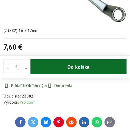
(23882) 16 x 17mm
7,60 €
Do košíka
Pridať k Obľúbeným
Doručenia
Obj. číslo:
23882
Výrobca:
Proxxon
Facebook
Twitter
Bluesky
Pinterest
Reddit
LinkedIn
WhatsApp
E-
mail