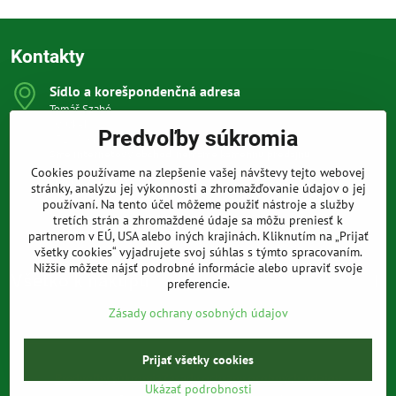
Kontakty
Sídlo a korešpondenčná adresa
Tomáš Szabó
Osuského 1
Predvoľby súkromia
851 03 Bratislava
Sme internetový obchod, nemáme kamennú predajňu.
Cookies používame na zlepšenie vašej návštevy tejto webovej
0903 709 305
stránky, analýzu jej výkonnosti a zhromažďovanie údajov o jej
(08:00 - 20:00 vrátane víkendov a sviatkov)
používaní. Na tento účel môžeme použiť nástroje a služby
tretích strán a zhromaždené údaje sa môžu preniesť k
info​@prakticke-naradie​.sk
partnerom v EÚ, USA alebo iných krajinách. Kliknutím na „Prijať
všetky cookies“ vyjadrujete svoj súhlas s týmto spracovaním.
Nižšie môžete nájsť podrobné informácie alebo upraviť svoje
Všetko k nákupu
preferencie.
Zásady ochrany osobných údajov
Prijať všetky cookies
©
2026
Copyright
Predvoľby súkromia
Zásady ochrany osobných údajov
Ukázať podrobnosti