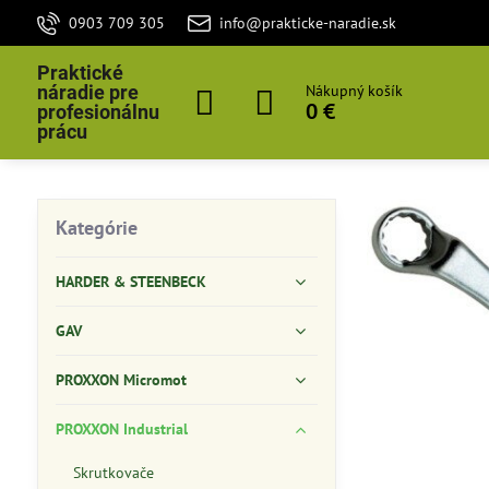
0903 709 305
info@prakticke-naradie.sk
Praktické
náradie pre
Nákupný košík
0 €
profesionálnu
prácu
Kategórie
HARDER & STEENBECK
GAV
PROXXON Micromot
PROXXON Industrial
Skrutkovače