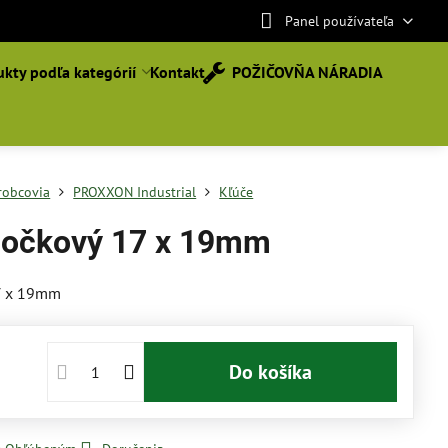
Panel používateľa
kty podľa kategórií
Kontakt
POŽIČOVŇA NÁRADIA
robcovia
PROXXON Industrial
Kľúče
 očkový 17 x 19mm
7 x 19mm
Do košíka