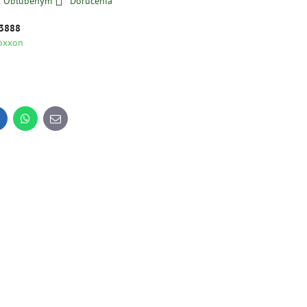
 k Obľúbeným
Doručenia
3888
oxxon
inkedIn
WhatsApp
E-
mail