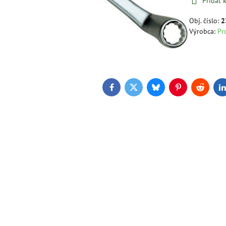
Pridať
Obj. číslo:
2
Výrobca:
Pr
Facebook
Twitter
Bluesky
Pinterest
Reddit
L