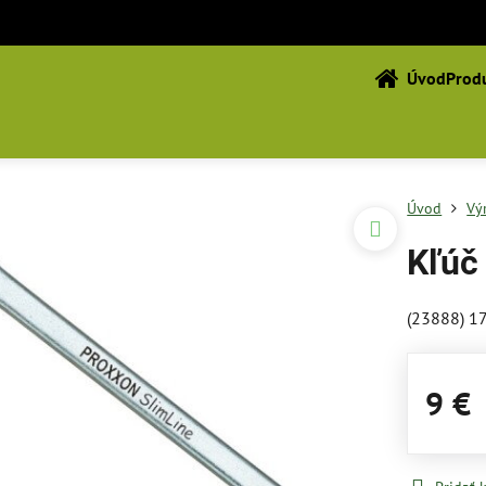
Úvod
Produ
Úvod
Vý
Kľúč
(23888) 1
9 €