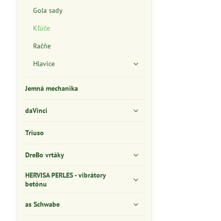
Gola sady
Kľúče
Račňe
Hlavice
Jemná mechanika
daVinci
Triuso
DreBo vrtáky
HERVISA PERLES - vibrátory
betónu
as Schwabe