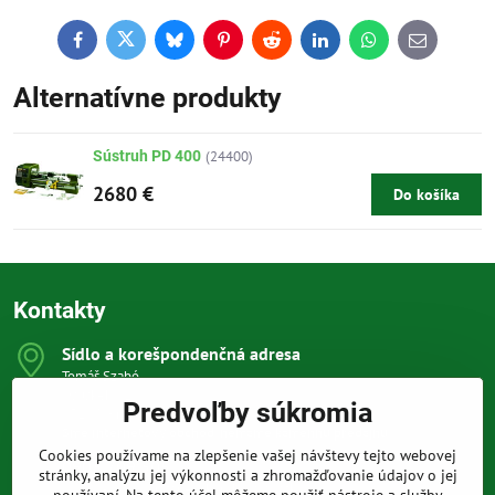
Facebook
Twitter
Bluesky
Pinterest
Reddit
LinkedIn
WhatsApp
E-
mail
Alternatívne produkty
Sústruh PD 400
(24400)
2680 €
Do košíka
Kontakty
Sídlo a korešpondenčná adresa
Tomáš Szabó
Osuského 1
Predvoľby súkromia
851 03 Bratislava
Sme internetový obchod, nemáme kamennú predajňu.
Cookies používame na zlepšenie vašej návštevy tejto webovej
0903 709 305
stránky, analýzu jej výkonnosti a zhromažďovanie údajov o jej
(08:00 - 20:00 vrátane víkendov a sviatkov)