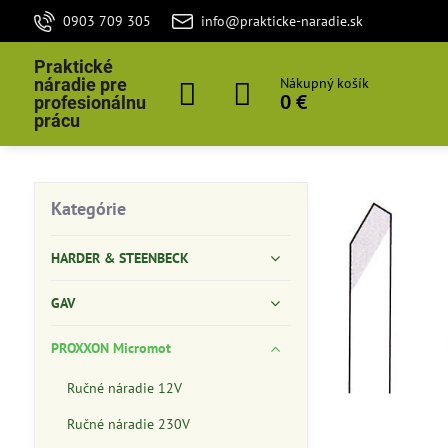
0903 709 305
info@prakticke-naradie.sk
Praktické
náradie pre
Nákupný košík
0 €
profesionálnu
prácu
Kategórie
HARDER & STEENBECK
GAV
PROXXON Micromot
Ručné náradie 12V
Ručné náradie 230V