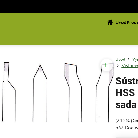
Úvod
Produ
Úvod
Vý
Sústruho
Súst
HSS 
sada
(24530) Sa
nôž. Dodáv