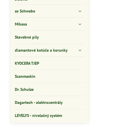
as Schwabe
Mikasa
Stavebné píly
diamantové kotúče a korunky
KYOCERA TJEP
Scanmaskin
Dr. Schulze
Dagartech - elektrocentrály
LEVELYS - nivelačný systém