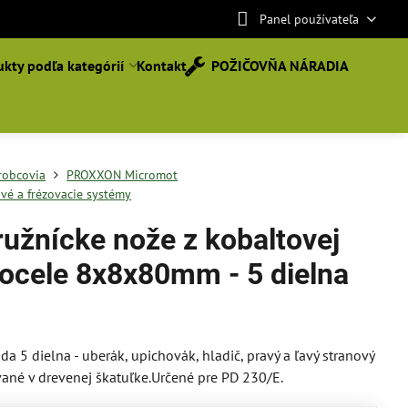
Panel používateľa
kty podľa kategórií
Kontakt
POŽIČOVŇA NÁRADIA
robcovia
PROXXON Micromot
vé a frézovacie systémy
ružnícke nože z kobaltovej
ocele 8x8x80mm - 5 dielna
da 5 dielna - uberák, upichovák, hladič, pravý a ľavý stranový
ané v drevenej škatuľke.Určené pre PD 230/E.