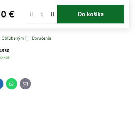
70 €
Do košíka
 k Obľúbeným
Doručenia
4530
oxxon
inkedIn
WhatsApp
E-
mail