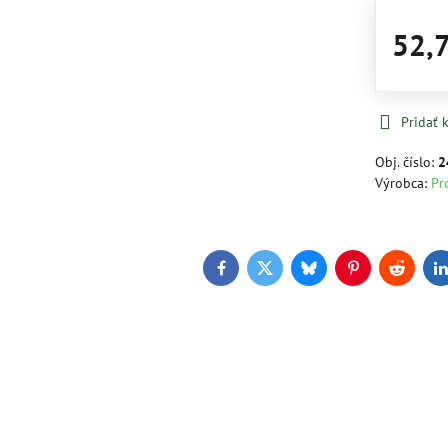
52,
Pridať
Obj. číslo:
2
Výrobca:
Pr
Facebook
Twitter
Bluesky
Pinterest
Reddit
L