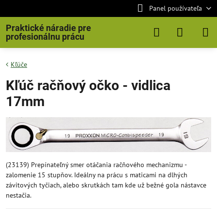
Panel používateľa
Praktické náradie pre
profesionálnu prácu
Kľúče
Kľúč račňový očko - vidlica
17mm
(23139) Prepínateľný smer otáčania račňového mechanizmu -
zalomenie 15 stupňov. Ideálny na prácu s maticami na dlhých
závitových tyčiach, alebo skrutkách tam kde už bežné gola nástavce
nestačia.