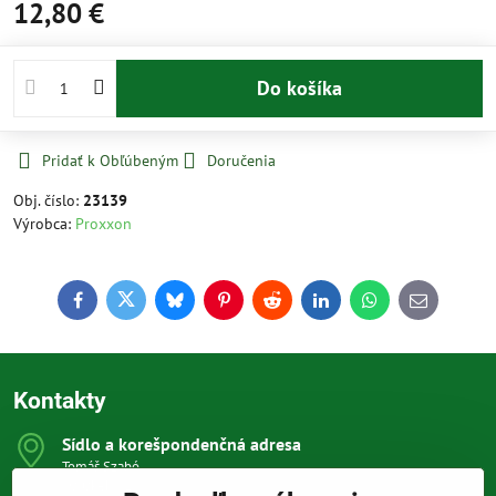
12,80 €
Do košíka
Pridať k Obľúbeným
Doručenia
Obj. číslo:
23139
Výrobca:
Proxxon
Facebook
Twitter
Bluesky
Pinterest
Reddit
LinkedIn
WhatsApp
E-
mail
Kontakty
Sídlo a korešpondenčná adresa
Tomáš Szabó
Osuského 1