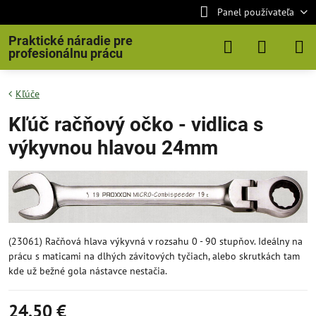
Panel používateľa
Praktické náradie pre
profesionálnu prácu
Kľúče
Kľúč račňový očko - vidlica s
výkyvnou hlavou 24mm
(23061) Račňová hlava výkyvná v rozsahu 0 - 90 stupňov. Ideálny na
prácu s maticami na dlhých závitových tyčiach, alebo skrutkách tam
kde už bežné gola nástavce nestačia.
24,50 €