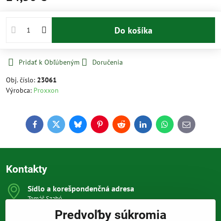
Do košíka
Pridať k Obľúbeným
Doručenia
Obj. číslo:
23061
Výrobca:
Proxxon
Facebook
Twitter
Bluesky
Pinterest
Reddit
LinkedIn
WhatsApp
E-
mail
Kontakty
Sídlo a korešpondenčná adresa
Tomáš Szabó
Osuského 1
Predvoľby súkromia
851 03 Bratislava